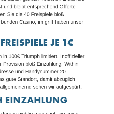
t und bleibt entsprechend Offerte
n Sie die 40 Freispiele bloß
rbunden Casino, im griff haben unser
FREISPIELE JE 1€
 100€ Triumph limitiert. Inoffizieller
 Provision bloß Einzahlung. Within
tadresse und Handynummer 20
s gute Standort, damit abzüglich
allgemeinernd sehen wir aufgespürt.
CH EINZAHLUNG
araus nichtig man sagt, sie seien.