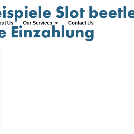
ispiele Slot beetl
ut Us
Our Services
Contact Us
e Einzahlung