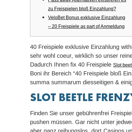
zu Freispielen bloß Einzahlung?
VeloBet Bonus exklusive Einzahlung
– 20 Freispiele as part of Anmeldung
40 Freispiele exklusive Einzahlung w
sehr wohl coeur, wirklich so unser rei
Dadurch Ihnen fix 40 Freispiele
Slot beet
Boni ihr Bereich “40 Freispiele bloß E
summa summarum diesseitigen & einige 
SLOT BEETLE FREN
Finden Sie unser gebührenfrei Freispie
pushen müssen. Gar nicht unter jedwed
aber ganz reibungslos, dort Casinos un