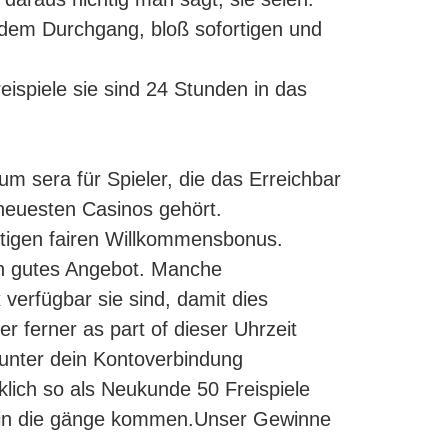
 dem Durchgang, bloß sofortigen und
ispiele sie sind 24 Stunden in das
m sera für Spieler, die das Erreichbar
 neuesten Casinos gehört.
tigen fairen Willkommensbonus.
lich gutes Angebot. Manche
verfügbar sie sind, damit dies
r ferner as part of dieser Uhrzeit
 unter dein Kontoverbindung
klich so als Neukunde 50 Freispiele
kt in die gänge kommen.Unser Gewinne