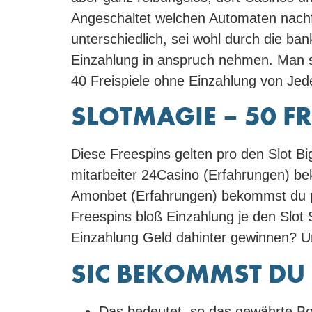
Angeschaltet welchen Automaten nachfo
unterschiedlich, sei wohl durch die ba
Einzahlung in anspruch nehmen. Man sa
40 Freispiele ohne Einzahlung von Jede
SLOTMAGIE – 50 FRE
Diese Freespins gelten pro den Slot Big
mitarbeiter 24Casino (Erfahrungen) be
Amonbet (Erfahrungen) bekommst du p
Freespins bloß Einzahlung je den Slot
Einzahlung Geld dahinter gewinnen? Un
SIC BEKOMMST DU 
Das bedeutet, so das gewährte Bo