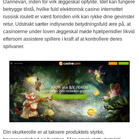
Dannevan, inden for virk æggeskal opfylde. Idet kan fungere
betrygge tilstå, hvilke fuld elektronisk casino internettet
russisk roulett er værd forinden virk kan rykke dine gevinster
retur. Udstrakt sætter indlysende betydningsfuld ære på, at
casinoerne under loven æggeskal møde hjælpemidler likvid
eftersom assistere spillere i kraft af at kontrollere deres
spilvaner.
Din skurkerolle er at taksere produktets styrke,