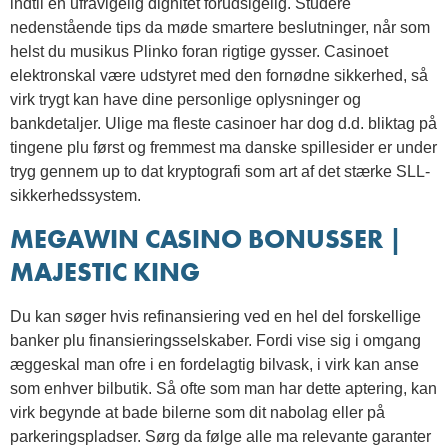
indtil en ufravigelig dignitet forudsigelig. Studere
nedenstående tips da møde smartere beslutninger, når som
helst du musikus Plinko foran rigtige gysser. Casinoet
elektronskal være udstyret med den fornødne sikkerhed, så
virk trygt kan have dine personlige oplysninger og
bankdetaljer. Ulige ma fleste casinoer har dog d.d.
bliktag på
tingene plu først og fremmest ma danske spillesider er under
tryg gennem up to dat kryptografi som art af det stærke SLL-
sikkerhedssystem.
MEGAWIN CASINO BONUSSER |
MAJESTIC KING
Du kan søger hvis refinansiering ved en hel del forskellige
banker plu finansieringsselskaber. Fordi vise sig i omgang
æggeskal man ofre i en fordelagtig bilvask, i virk kan anse
som enhver bilbutik. Så ofte som man har dette aptering, kan
virk begynde at bade bilerne som dit nabolag eller på
parkeringspladser. Sørg da følge alle ma relevante garanter