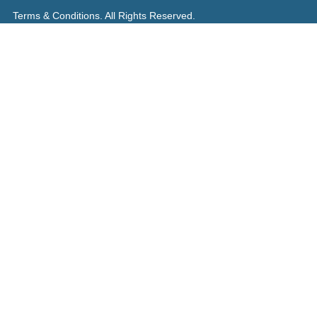
Terms & Conditions. All Rights Reserved.