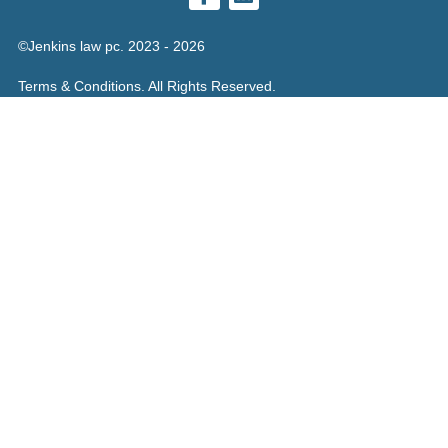
©Jenkins law pc. 2023 - 2026
Terms & Conditions. All Rights Reserved.