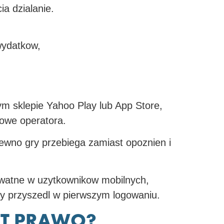
a dzialanie.
wydatkow,
.
ym sklepie Yahoo Play lub App Store,
towe operatora.
pewno gry przebiega zamiast opoznien i
ywatne w uzytkownikow mobilnych,
y przyszedl w pierwszym logowaniu.
ST PRAWO?