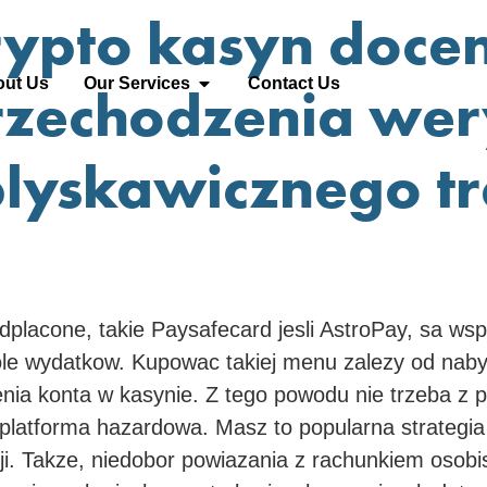
ypto kasyn docen
ut Us
Our Services
Contact Us
rzechodzenia wery
lyskawicznego tr
placone, takie Paysafecard jesli AstroPay, sa ws
ole wydatkow. Kupowac takiej menu zalezy od naby
lenia konta w kasynie. Z tego powodu nie trzeba 
z platforma hazardowa. Masz to popularna strategi
cji. Takze, niedobor powiazania z rachunkiem osob