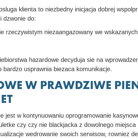
bsluga klienta to niezbedny inicjacja dobrej wspo
i dzwonie do:
asie rzeczywistym niezaangazowany we wskazanych
siebiorstwa hazardowe decyduja sie na wprowadzen
co bardzo usprawnia biezaca komunikacje.
OWE W PRAWDZIWE PIE
ET
ce jest w kontynuowaniu oprogramowanie kasynowe
ruletke czy czy nie blackjacka z dowolnego miejsca
ktualizacje wedrowanie swoich serwisow, rowniez