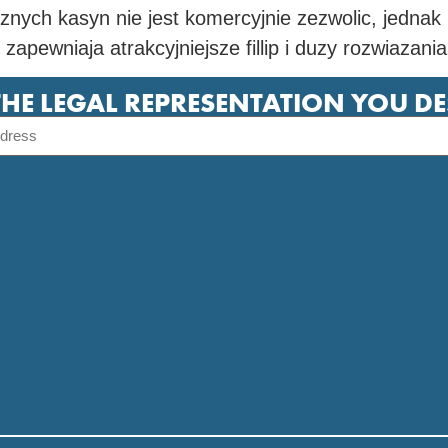
nych kasyn nie jest komercyjnie zezwolic, jednak 
apewniaja atrakcyjniejsze fillip i duzy rozwiazania 
THE LEGAL REPRESENTATION YOU D