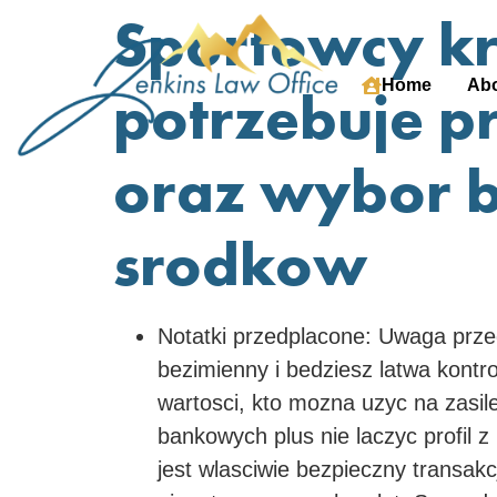
Sportowcy kr
Home
Abo
potrzebuje p
oraz wybor b
srodkow
Notatki przedplacone: Uwaga przed
bezimienny i bedziesz latwa kontr
wartosci, kto mozna uzyc na zasi
bankowych plus nie laczyc profil 
jest wlasciwie bezpieczny transak