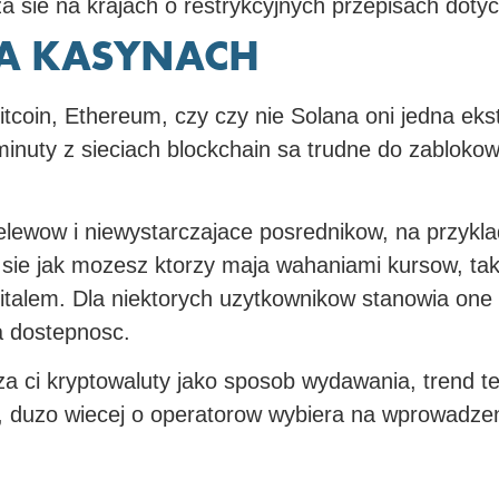
 sie na krajach o restrykcyjnych przepisach dotyc
A KASYNACH
Bitcoin, Ethereum, czy czy nie Solana oni jedna 
inuty z sieciach blockchain sa trudne do zablokow
lewow i niewystarczajace posrednikow, na przykla
e sie jak mozesz ktorzy maja wahaniami kursow, t
italem. Dla niektorych uzytkownikow stanowia on
a dostepnosc.
a ci kryptowaluty jako sposob wydawania, trend te
y, duzo wiecej o operatorow wybiera na wprowadze