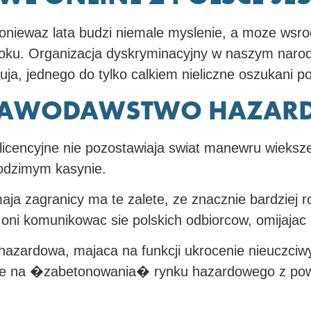
poniewaz lata budzi niemale myslenie, a moze wsrod
oku. Organizacja dyskryminacyjny w naszym narodu
uja, jednego do tylko calkiem nieliczne oszukani 
USTAWODAWSTWO HAZAR
cencyjne nie pozostawiaja swiat manewru wiekszej 
odzimym kasynie.
 maja zagranicy ma te zalete, ze znacznie bardziej
a oni komunikowac sie polskich odbiorcow, omijaja
zardowa, majaca na funkcji ukrocenie nieuczciwy
sie na �zabetonowania� rynku hazardowego z powo