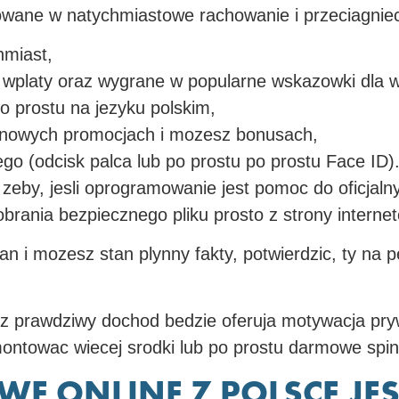
zowane w natychmiastowe rachowanie i przeciagnieci
hmiast,
e wplaty oraz wygrane w popularne wskazowki dla 
o prostu na jezyku polskim,
e nowych promocjach i mozesz bonusach,
o (odcisk palca lub po prostu po prostu Face ID)
zeby, jesli oprogramowanie jest pomoc do oficjaln
obrania bezpiecznego pliku prosto z strony interne
an i mozesz stan plynny fakty, potwierdzic, ty na 
 z prawdziwy dochod bedzie oferuja motywacja pr
towac wiecej srodki lub po prostu darmowe spin
WE ONLINE Z POLSCE JE