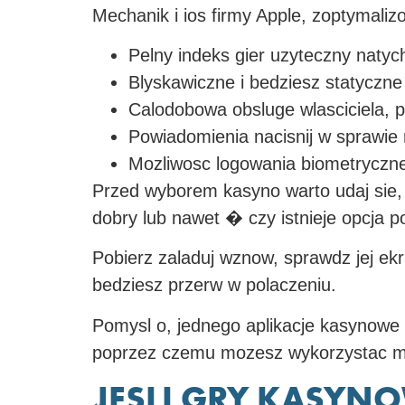
Mechanik i ios firmy Apple, zoptymali
Pelny indeks gier uzyteczny natyc
Blyskawiczne i bedziesz statyczn
Calodobowa obsluge wlasciciela, p
Powiadomienia nacisnij w sprawi
Mozliwosc logowania biometryczneg
Przed wyborem kasyno warto udaj sie, 
dobry lub nawet � czy istnieje opcja p
Pobierz zaladuj wznow, sprawdz jej ekr
bedziesz przerw w polaczeniu.
Pomysl o, jednego aplikacje kasynowe
poprzez czemu mozesz wykorzystac mon
JESLI GRY KASYNO