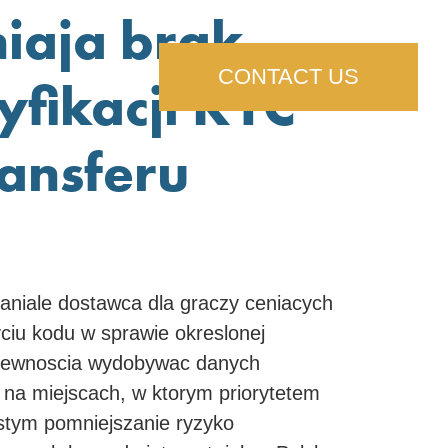
iaja brak
CONTACT US
fikacji KYC
ansferu
paniale dostawca dla graczy ceniacych
ciu kodu w sprawie okreslonej
z pewnoscia wydobywac danych
a na miejscach, w ktorym priorytetem
istym pomniejszanie ryzyko