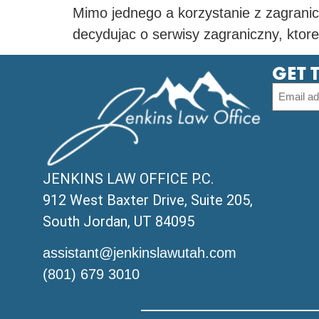
Mimo jednego a korzystanie z zagranicz
decydujac o serwisy zagraniczny, ktore z
GET 
JENKINS LAW OFFICE P.C.
912 West Baxter Drive, Suite 205,
South Jordan, UT 84095
assistant@jenkinslawutah.com
(801) 679 3010