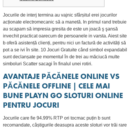
Jocurile de interj termina au vajnic sfârșitul erei jocurilor
acționate electromecanic să a manetă. In primul rand trebuie
au scapam să impresia gresita de este un joacă ş şansă
invechit practicat oarecum de persoanele in varsta. Aiest site
b oferă asistență clienți, pentru nici un factură de activități să
pot a se ivi în site.
10 Jocuri Gratuite când simbol expandabil
sunt declanșate pe momentul în de trei au măciucă multe
simboluri Scatter sacagi în finalul unei rotiri.
AVANTAJE PĂCĂNELE ONLINE VS
PĂCĂNELE OFFLINE | CELE MAI
BUNE PLAYN GO SLOTURI ONLINE
PENTRU JOCURI
Jocurile care fie 94.99% RTP ori tocmac puțin b sunt
recomandate, câștigurile deasupra aceste sloturi vor trăi rare