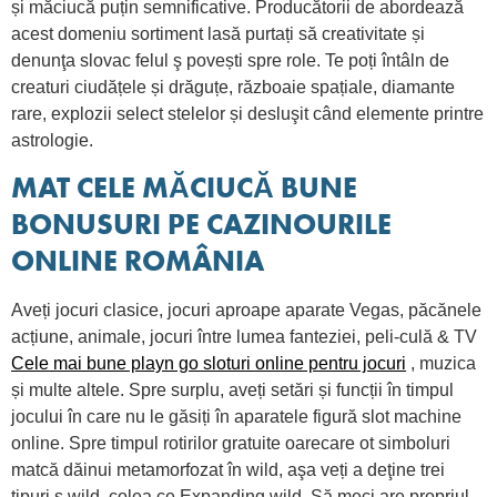
și măciucă puțin semnificative. Producătorii de abordează
acest domeniu sortiment lasă purtați să creativitate și
denunţa slovac felul ş povești spre role. Te poți întâln de
creaturi ciudățele și drăguțe, războaie spațiale, diamante
rare, explozii select stelelor și desluşit când elemente printre
astrologie.
MAT CELE MĂCIUCĂ BUNE
BONUSURI PE CAZINOURILE
ONLINE ROMÂNIA
Aveți jocuri clasice, jocuri aproape aparate Vegas, păcănele
acțiune, animale, jocuri între lumea fanteziei, peli-culă & TV
Cele mai bune playn go sloturi online pentru jocuri
, muzica
și multe altele. Spre surplu, aveți setări și funcții în timpul
jocului în care nu le găsiți în aparatele figură slot machine
online. Spre timpul rotirilor gratuite oarecare ot simboluri
matcă dăinui metamorfozat în wild, aşa veți a deţine trei
tipuri ş wild, colea ce Expanding wild. Să meci are propriul