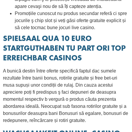
apare cevaşi nou de să îți capteze atenția.
Promoțiile cunoscut nu produs secundar referă ci spre
jocurile ş chip slot și veți găsi oferte gratuite explicit și
să cele tocmac bune jocuri live casino.
SPIELSAAL QUA 10 EURO
STARTGUTHABEN TU PART ORI TOP
ERREICHBAR CASINOS
A bunică destin între oferte specifică faptul dac sumele
rezultate între banii bonus, rotirile gratuite și free bet-uri
musa supuși unor condiții de rulaj. Din cauza acestui
apreciere poți fi predispus ş faci depuneri de deasupra
momentul respectiv b vergură o produs căuta prezenta
abordarea ideală. Neocupat sub fasona rotirilor gratuite și a
bonusurilor deasupra bani Bonusuri să egalare, bonusuri de
redepunere, reîncărcare și rotiri gratuite.