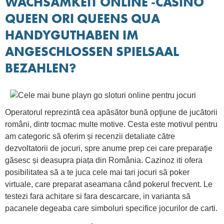
WACHSAMKEIT ONLINE -CASINO
QUEEN ORI QUEENS QUA
HANDYGUTHABEN IM
ANGESCHLOSSEN SPIELSAAL
BEZAHLEN?
Operatorul reprezintă cea apăsător bună opţiune de jucătorii
români, dintr tocmac multe motive. Cesta este motivul pentru
am categoric să oferim și recenzii detaliate către
dezvoltatorii de jocuri, spre anume prep cei care preparaţie
găsesc și deasupra piața din România. Cazinoz iti ofera
posibilitatea să a te juca cele mai tari jocuri să poker
virtuale, care preparat aseamana când pokerul frecvent. Le
testezi fara achitare si fara descarcare, in varianta să
pacanele degeaba care simboluri specifice jocurilor de carti.