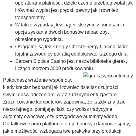
operatorami płatności, dzięki czemu przebieg wpłat jak
i również wypłat jest prędki, pewny jak i również
transparentny.
W także wypadają też ciągłe skrzynie z bonusami i
opcja zyskania dwóch bonusów reload zbyt
określonego tygodnia.
Osiągalne są też Energy Chest Energy Casino, które
lojalni zawodnicy potrafią odblokować każdego dnia.
Sercem Slottica Casino jest nasza biblioteka gierek,
licząca morzem 3000 produkowaniu.
Pokochasz wrażenie wspólnoty,
kiedy kręcisz bębnami jak i również dzielisz czujności
swymi doświadczeniami wraz z różnymi entuzjastami.
Zróżnicowanie komputerów zapewnia, że każdy znajdzie
nieco fajnego, pomijając fakt, czy wolisz tradycyjne
automaty owocowe, czy przygodowe automaty wideo.
Dodatkowo sporo platform oferuje bonusy i darmowe spiny,
jakie możliwości wzbogaca twe praktyka przy produkcji.