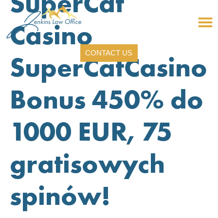
SuperCat
Casino
CONTACT US
SuperCatCasino
Bonus 450% do
1000 EUR, 75
gratisowych
spinów!