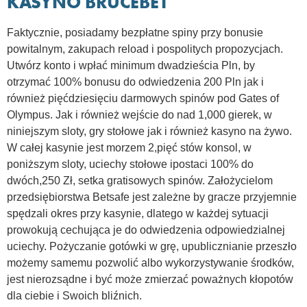
KASYNO BRUCEBET
Faktycznie, posiadamy bezpłatne spiny przy bonusie
powitalnym, zakupach reload i pospolitych propozycjach.
Utwórz konto i wpłać minimum dwadzieścia Pln, by
otrzymać 100% bonusu do odwiedzenia 200 Pln jak i
również pięćdziesięciu darmowych spinów pod Gates of
Olympus. Jak i również wejście do nad 1,000 gierek, w
niniejszym sloty, gry stołowe jak i również kasyno na żywo.
W całej kasynie jest morzem 2,pięć stów konsol, w
poniższym sloty, uciechy stołowe ipostaci 100% do
dwóch,250 Zł, setka gratisowych spinów. Założycielom
przedsiębiorstwa Betsafe jest zależne by gracze przyjemnie
spędzali okres przy kasynie, dlatego w każdej sytuacji
prowokują cechująca je do odwiedzenia odpowiedzialnej
uciechy. Pożyczanie gotówki w grę, upublicznianie przeszło
możemy samemu pozwolić albo wykorzystywanie środków,
jest nierozsądne i być może zmierzać poważnych kłopotów
dla ciebie i Swoich bliźnich.