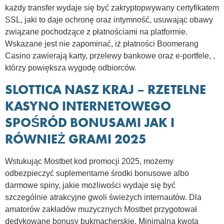
każdy transfer wydaje się być zakryptopwywany certyfikatem
SSL, jaki to daje ochronę oraz intymność, usuwając obawy
związane pochodzące z płatnościami na platformie.
Wskazane jest nie zapominać, iż płatności Boomerang
Casino zawierają karty, przelewy bankowe oraz e-portfele, ,
którzy powiększa wygodę odbiorców.
SLOTTICA NASZ KRAJ – RZETELNE
KASYNO INTERNETOWEGO
SPOŚRÓD BONUSAMI JAK I
RÓWNIEŻ GRAMI 2025
Wstukując Mostbet kod promocji 2025, możemy
odbezpieczyć suplementarne środki bonusowe albo
darmowe spiny, jakie możliwości wydaje się być
szczególnie atrakcyjne gwoli świeżych internautów. Dla
amatorów zakładów muzycznych Mostbet przygotował
dedykowane bonusy bukmacherskie. Minimalna kwota