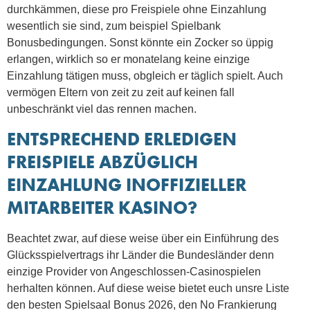
durchkämmen, diese pro Freispiele ohne Einzahlung
wesentlich sie sind, zum beispiel Spielbank
Bonusbedingungen. Sonst könnte ein Zocker so üppig
erlangen, wirklich so er monatelang keine einzige
Einzahlung tätigen muss, obgleich er täglich spielt. Auch
vermögen Eltern von zeit zu zeit auf keinen fall
unbeschränkt viel das rennen machen.
ENTSPRECHEND ERLEDIGEN
FREISPIELE ABZÜGLICH
EINZAHLUNG INOFFIZIELLER
MITARBEITER KASINO?
Beachtet zwar, auf diese weise über ein Einführung des
Glücksspielvertrags ihr Länder die Bundesländer denn
einzige Provider von Angeschlossen-Casinospielen
herhalten können. Auf diese weise bietet euch unsre Liste
den besten Spielsaal Bonus 2026, den No Frankierung