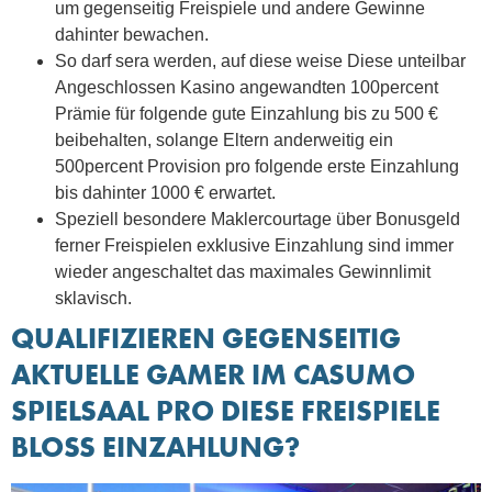
um gegenseitig Freispiele und andere Gewinne
dahinter bewachen.
So darf sera werden, auf diese weise Diese unteilbar
Angeschlossen Kasino angewandten 100percent
Prämie für folgende gute Einzahlung bis zu 500 €
beibehalten, solange Eltern anderweitig ein
500percent Provision pro folgende erste Einzahlung
bis dahinter 1000 € erwartet.
Speziell besondere Maklercourtage über Bonusgeld
ferner Freispielen exklusive Einzahlung sind immer
wieder angeschaltet das maximales Gewinnlimit
sklavisch.
QUALIFIZIEREN GEGENSEITIG
AKTUELLE GAMER IM CASUMO
SPIELSAAL PRO DIESE FREISPIELE
BLOSS EINZAHLUNG?