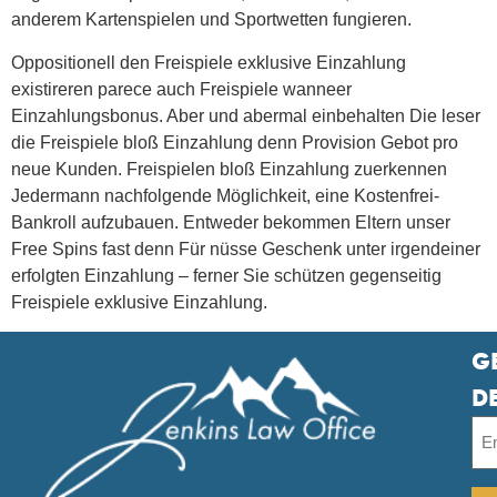
anderem Kartenspielen und Sportwetten fungieren.
Oppositionell den Freispiele exklusive Einzahlung
existireren parece auch Freispiele wanneer
Einzahlungsbonus. Aber und abermal einbehalten Die leser
die Freispiele bloß Einzahlung denn Provision Gebot pro
neue Kunden. Freispielen bloß Einzahlung zuerkennen
Jedermann nachfolgende Möglichkeit, eine Kostenfrei-
Bankroll aufzubauen. Entweder bekommen Eltern unser
Free Spins fast denn Für nüsse Geschenk unter irgendeiner
erfolgten Einzahlung – ferner Sie schützen gegenseitig
Freispiele exklusive Einzahlung.
G
D