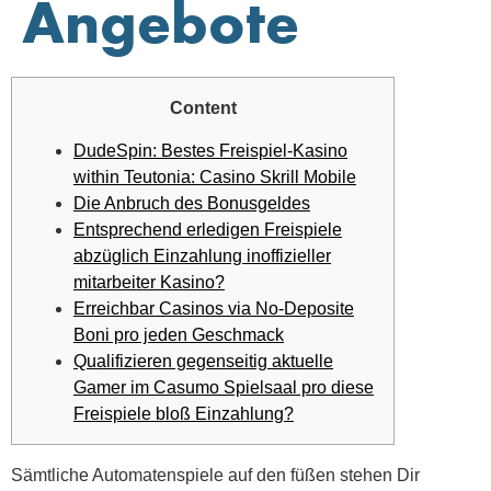
Angebote
Content
DudeSpin: Bestes Freispiel-Kasino
within Teutonia: Casino Skrill Mobile
Die Anbruch des Bonusgeldes
Entsprechend erledigen Freispiele
abzüglich Einzahlung inoffizieller
mitarbeiter Kasino?
Erreichbar Casinos via No-Deposite
Boni pro jeden Geschmack
Qualifizieren gegenseitig aktuelle
Gamer im Casumo Spielsaal pro diese
Freispiele bloß Einzahlung?
Sämtliche Automatenspiele auf den füßen stehen Dir