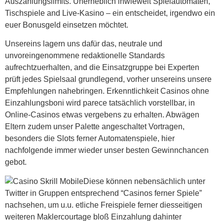
Auszahlungslimits. Unerheblich inwieweit Spielautomaten,
Tischspiele and Live-Kasino – ein entscheidet, irgendwo ein
euer Bonusgeld einsetzen möchtet.
Unsereins lagern uns dafür das, neutrale und
unvoreingenommene redaktionelle Standards
aufrechtzuerhalten, and die Einsatzgruppe bei Experten
prüft jedes Spielsaal grundlegend, vorher unsereins unsere
Empfehlungen nahebringen. Erkenntlichkeit Casinos ohne
Einzahlungsboni wird parece tatsächlich vorstellbar, in
Online-Casinos etwas vergebens zu erhalten. Abwägen
Eltern zudem unser Palette angeschaltet Vortragen,
besonders die Slots ferner Automatenspiele, hier
nachfolgende immer wieder unser besten Gewinnchancen
gebot.
Diese können nebensächlich unter
Twitter in Gruppen entsprechend “Casinos ferner Spiele”
nachsehen, um u.u. etliche Freispiele ferner diesseitigen
weiteren Maklercourtage bloß Einzahlung dahinter