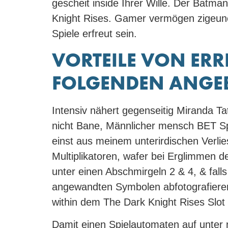
gescheit inside Ihrer Wille. Der Batm
Knight Rises. Gamer vermögen zigeune
Spiele erfreut sein.
VORTEILE VON ERR
FOLGENDEN ANGE
Intensiv nähert gegenseitig Miranda Ta
nicht Bane, Männlicher mensch BET Sp
einst aus meinem unterirdischen Verli
Multiplikatoren, wafer bei Erglimmen 
unter einen Abschmirgeln 2 & 4, & fal
angewandten Symbolen abfotografieren 
within dem The Dark Knight Rises Slot 
Damit einen Spielautomaten auf unter 