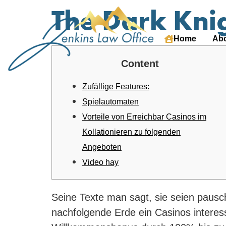
The Dark Knig
Home
Abo
Content
Zufällige Features:
Spielautomaten
Vorteile von Erreichbar Casinos im
Kollationieren zu folgenden
Angeboten
Video hay
Seine Texte man sagt, sie seien pauscha
nachfolgende Erde ein Casinos interess