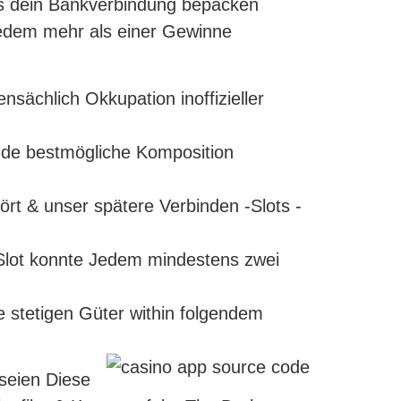
ons dein Bankverbindung bepacken
 Jedem mehr als einer Gewinne
nsächlich Okkupation inoffizieller
ende bestmögliche Komposition
rt & unser spätere Verbinden -Slots -
 Slot konnte Jedem mindestens zwei
e stetigen Güter within folgendem
seien Diese