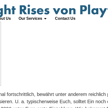
ht Rises von Play
ut Us
Our Services
Contact Us
l fortschrittlich, bewährt unter anderem reichlich 
ieren. U. a. typischerweise Euch, solltet Ein noch