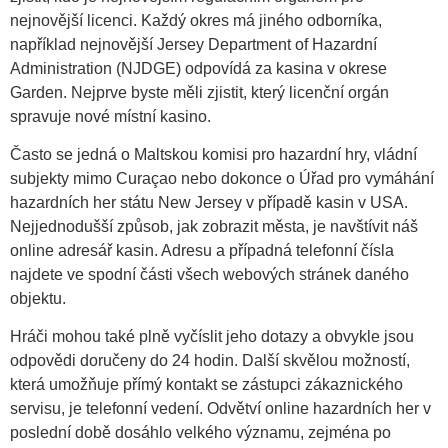
nejnovější licenci. Každý okres má jiného odborníka,
například nejnovější Jersey Department of Hazardní
Administration (NJDGE) odpovídá za kasina v okrese
Garden. Nejprve byste měli zjistit, který licenční orgán
spravuje nové místní kasino.
Často se jedná o Maltskou komisi pro hazardní hry, vládní
subjekty mimo Curaçao nebo dokonce o Úřad pro vymáhání
hazardních her státu New Jersey v případě kasin v USA.
Nejjednodušší způsob, jak zobrazit města, je navštívit náš
online adresář kasin. Adresu a případná telefonní čísla
najdete ve spodní části všech webových stránek daného
objektu.
Hráči mohou také plně vyčíslit jeho dotazy a obvykle jsou
odpovědi doručeny do 24 hodin. Další skvělou možností,
která umožňuje přímý kontakt se zástupci zákaznického
servisu, je telefonní vedení. Odvětví online hazardních her v
poslední době dosáhlo velkého významu, zejména po