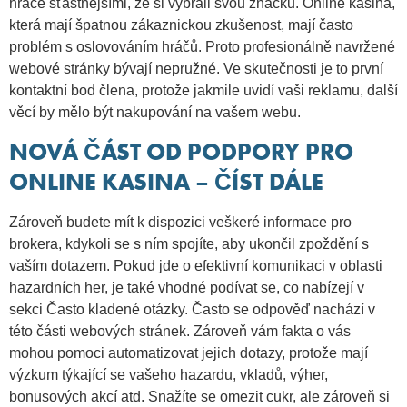
hráče šťastnějšími, že si vybrali svou značku. Online kasina,
která mají špatnou zákaznickou zkušenost, mají často
problém s oslovováním hráčů. Proto profesionálně navržené
webové stránky bývají nepružné.
Ve skutečnosti je to první
kontaktní bod člena, protože jakmile uvidí vaši reklamu, další
věcí by mělo být nakupování na vašem webu.
NOVÁ ČÁST OD PODPORY PRO
ONLINE KASINA – ČÍST DÁLE
Zároveň budete mít k dispozici veškeré informace pro
brokera, kdykoli se s ním spojíte, aby ukončil zpoždění s
vaším dotazem. Pokud jde o efektivní komunikaci v oblasti
hazardních her, je také vhodné podívat se, co nabízejí v
sekci Často kladené otázky. Často se odpověď nachází v
této části webových stránek. Zároveň vám fakta o vás
mohou pomoci automatizovat jejich dotazy, protože mají
výzkum týkající se vašeho hazardu, vkladů, výher,
bonusových akcí atd. Snažíte se omezit cukr, ale zároveň si