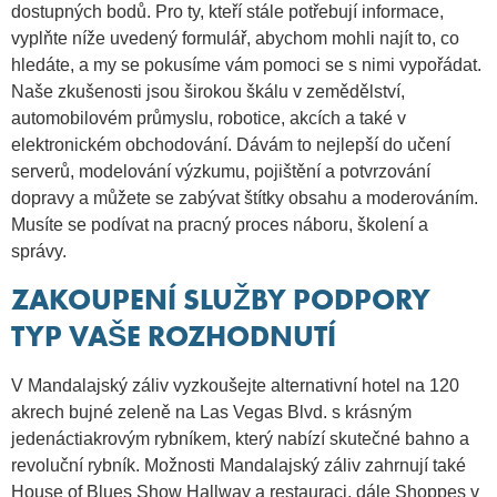
dostupných bodů. Pro ty, kteří stále potřebují informace,
vyplňte níže uvedený formulář, abychom mohli najít to, co
hledáte, a my se pokusíme vám pomoci se s nimi vypořádat.
Naše zkušenosti jsou širokou škálu v zemědělství,
automobilovém průmyslu, robotice, akcích a také v
elektronickém obchodování. Dávám to nejlepší do učení
serverů, modelování výzkumu, pojištění a potvrzování
dopravy a můžete se zabývat štítky obsahu a moderováním.
Musíte se podívat na pracný proces náboru, školení a
správy.
ZAKOUPENÍ SLUŽBY PODPORY
TYP VAŠE ROZHODNUTÍ
V Mandalajský záliv vyzkoušejte alternativní hotel na 120
akrech bujné zeleně na Las Vegas Blvd. s krásným
jedenáctiakrovým rybníkem, který nabízí skutečné bahno a
revoluční rybník. Možnosti Mandalajský záliv zahrnují také
House of Blues Show Hallway a restauraci, dále Shoppes v