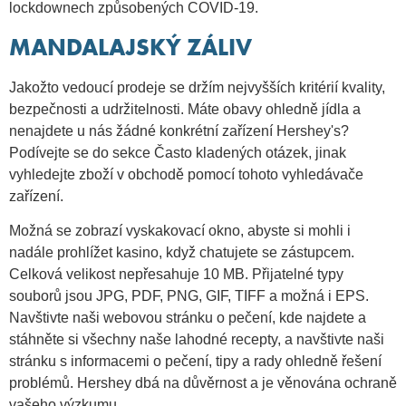
lockdownech způsobených COVID-19.
MANDALAJSKÝ ZÁLIV
Jakožto vedoucí prodeje se držím nejvyšších kritérií kvality,
bezpečnosti a udržitelnosti. Máte obavy ohledně jídla a
nenajdete u nás žádné konkrétní zařízení Hershey's?
Podívejte se do sekce Často kladených otázek, jinak
vyhledejte zboží v obchodě pomocí tohoto vyhledávače
zařízení.
Možná se zobrazí vyskakovací okno, abyste si mohli i
nadále prohlížet kasino, když chatujete se zástupcem.
Celková velikost nepřesahuje 10 MB. Přijatelné typy
souborů jsou JPG, PDF, PNG, GIF, TIFF a možná i EPS.
Navštivte naši webovou stránku o pečení, kde najdete a
stáhněte si všechny naše lahodné recepty, a navštivte naši
stránku s informacemi o pečení, tipy a rady ohledně řešení
problémů. Hershey dbá na důvěrnost a je věnována ochraně
vašeho výzkumu.