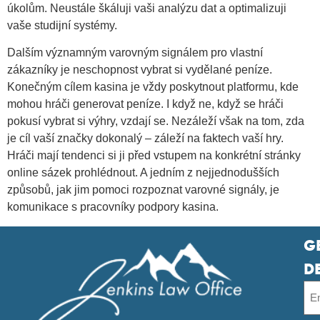
úkolům. Neustále škáluji vaši analýzu dat a optimalizuji
vaše studijní systémy.
Dalším významným varovným signálem pro vlastní
zákazníky je neschopnost vybrat si vydělané peníze.
Konečným cílem kasina je vždy poskytnout platformu, kde
mohou hráči generovat peníze. I když ne, když se hráči
pokusí vybrat si výhry, vzdají se. Nezáleží však na tom, zda
je cíl vaší značky dokonalý – záleží na faktech vaší hry.
Hráči mají tendenci si ji před vstupem na konkrétní stránky
online sázek prohlédnout. A jedním z nejjednodušších
způsobů, jak jim pomoci rozpoznat varovné signály, je
komunikace s pracovníky podpory kasina.
G
D