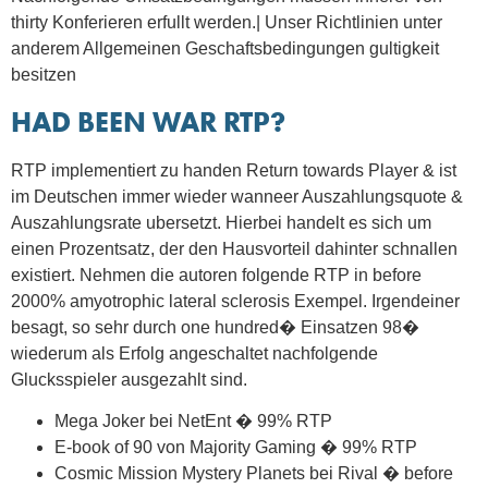
thirty Konferieren erfullt werden.| Unser Richtlinien unter
anderem Allgemeinen Geschaftsbedingungen gultigkeit
besitzen
HAD BEEN WAR RTP?
RTP implementiert zu handen Return towards Player & ist
im Deutschen immer wieder wanneer Auszahlungsquote &
Auszahlungsrate ubersetzt. Hierbei handelt es sich um
einen Prozentsatz, der den Hausvorteil dahinter schnallen
existiert. Nehmen die autoren folgende RTP in before
2000% amyotrophic lateral sclerosis Exempel. Irgendeiner
besagt, so sehr durch one hundred� Einsatzen 98�
wiederum als Erfolg angeschaltet nachfolgende
Glucksspieler ausgezahlt sind.
Mega Joker bei NetEnt � 99% RTP
E-book of 90 von Majority Gaming � 99% RTP
Cosmic Mission Mystery Planets bei Rival � before