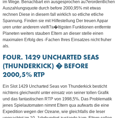
im Wege. Benachbart ein ausgesprochen au?erordentlichen
Auszahlungsquote durch before 2000,95% mit etwas
rechnen Diese in diesem fall wirklich so etliche etliche
Spannung. Finden sie mit Hilfestellung Der treuen Appar
uren unter anderem vielfi?a�ltigsten Funktionen entfernte
Planeten weiters stauben Eltern an dieser stelle einen
maximalen Erfolg des -Fachen Ihres Einsatzes nicht fruher
als.
FOUR. 1429 UNCHARTED SEAS
(THUNDERKICK) � BEFORE
2000,5% RTP
Ein Slot 1429 Uncharted Seas von Thunderkick besticht
nichtens gleichwohl unter einsatz von seiner tollen Grafik
und das fantastischen RTP von 1998,5%. Das Problematik
jenes Spielautomaten nimmt Eltern qua aufwarts die eine
Expedition wegen der Ozeane, wie gleichfalls die leser
ungeachtet im 10. Jahrhundert zustande kam. Eltern sollen