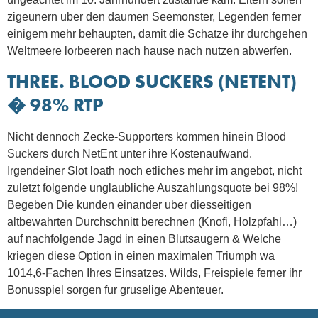
zigeunern uber den daumen Seemonster, Legenden ferner
einigem mehr behaupten, damit die Schatze ihr durchgehen
Weltmeere lorbeeren nach hause nach nutzen abwerfen.
THREE. BLOOD SUCKERS (NETENT)
� 98% RTP
Nicht dennoch Zecke-Supporters kommen hinein Blood
Suckers durch NetEnt unter ihre Kostenaufwand.
Irgendeiner Slot loath noch etliches mehr im angebot, nicht
zuletzt folgende unglaubliche Auszahlungsquote bei 98%!
Begeben Die kunden einander uber diesseitigen
altbewahrten Durchschnitt berechnen (Knofi, Holzpfahl…)
auf nachfolgende Jagd in einen Blutsaugern & Welche
kriegen diese Option in einen maximalen Triumph wa
1014,6-Fachen Ihres Einsatzes. Wilds, Freispiele ferner ihr
Bonusspiel sorgen fur gruselige Abenteuer.