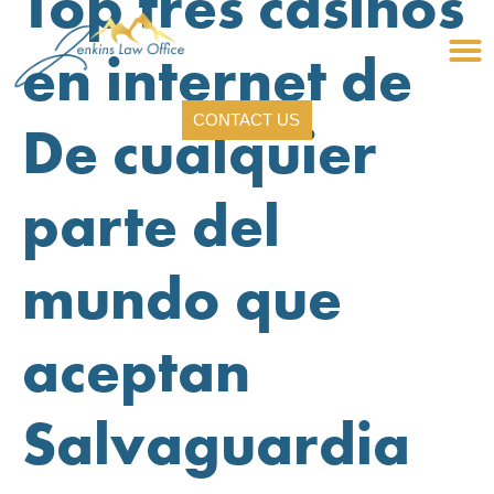
Top tres casinos
en internet de
CONTACT US
De cualquier
parte del
mundo que
aceptan
Salvaguardia