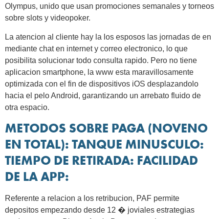
Olympus, unido que usan promociones semanales y torneos
sobre slots y videopoker.
La atencion al cliente hay la los esposos las jornadas de en
mediante chat en internet y correo electronico, lo que
posibilita solucionar todo consulta rapido. Pero no tiene
aplicacion smartphone, la www esta maravillosamente
optimizada con el fin de dispositivos iOS desplazandolo
hacia el pelo Android, garantizando un arrebato fluido de
otra espacio.
METODOS SOBRE PAGA (NOVENO
EN TOTAL): TANQUE MINUSCULO:
TIEMPO DE RETIRADA: FACILIDAD
DE LA APP:
Referente a relacion a los retribucion, PAF permite
depositos empezando desde 12 � joviales estrategias