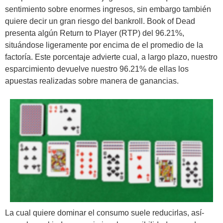
sentimiento sobre enormes ingresos, sin embargo también
quiere decir un gran riesgo del bankroll. Book of Dead
presenta algún Return to Player (RTP) del 96.21%,
situándose ligeramente por encima de el promedio de la
factoría. Este porcentaje advierte cual, a largo plazo, nuestro
esparcimiento devuelve nuestro 96.21% de ellas los
apuestas realizadas sobre manera de ganancias.
La cual quiere dominar el consumo suele reducirlas, así­