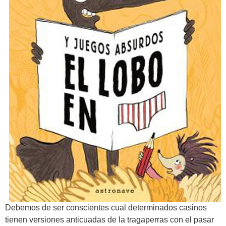
Debemos de ser conscientes cual determinados casinos
tienen versiones anticuadas de la tragaperras con el pasar