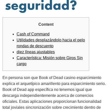
seguridad?
Content
Cash of Command
Utilidades desplazándolo hacia el pelo
rondas de descuento
diez líneas ajustables
Característica: Misión sobre Giros Sin
cargo
En persona son que Book of Dead casino esparcimiento
explica el arquetípico amarillento para esparcimiento serio.
Book of Dead app específica no tenemos igual que
descarga independientemente acerca de comercios
oficiales. Estas aplicaciones proporcionan funcionalidad
total joviales sincronización sobre crecimiento dentro de