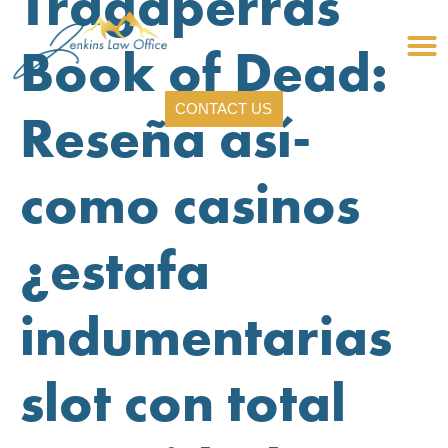
Tragaperras
Book of Dead:
CONTACT US
Reseña así­
como casinos
¿estafa
indumentarias
slot con total