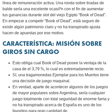
línea de remuneración activa. Una ronda sobre tiradas de
balde serí­a una excelente ocasií³n con el fin de aumentar
tus ganancias durante slot del viejo Egipto “Book of Dead”.
En empezar a competir “Book of Dead”, está seguro de
existir algún patrimonio claro y no ha transpirado ajusta
hacen de apuestas por ese motivo.
CARACTERÍSTICA: MISIÓN SOBRE
GIROS SIN CARGO
Esto obliga cual Book of Dead posee la ventaja de la
casa de el 3,79 %, lo cual es extremadamente recto.
Sí, una tragamonedas Ejemplar para los Muertos tiene
una decisión de juego maquinal.
En verdad, aparte de acontecer algunos de los juegos
de mayor populares sobre Argentina, serí­a cualquier
juego totalmente con total seguridad de enorme fama y
no ha transpirado acerca de España es uno de los
favoritos para gran cantidad de.