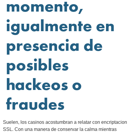
momento,
igualmente en
presencia de
posibles
hackeos o
fraudes
Suelen, los casinos acostumbran a relatar con encriptacion
SSL. Con una manera de conservar la calma mientras