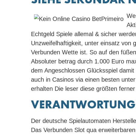
Web
Akt
Echtgeld Spiele allemal & sicher werde
Unzweifelhaftigkeit, unter einsatz von
Verbunden Wette ist. So auf den füße
Absoluter betrag durch 1.000 Euro max
dem Angeschlossen Glücksspiel damit e
auch in Casinos via einen besten unte
erhalten Die leser diese größten fern
VERANTWORTUNGS
Der deutsche Spielautomaten Herstelle
Das Verbunden Slot qua erweiterbare