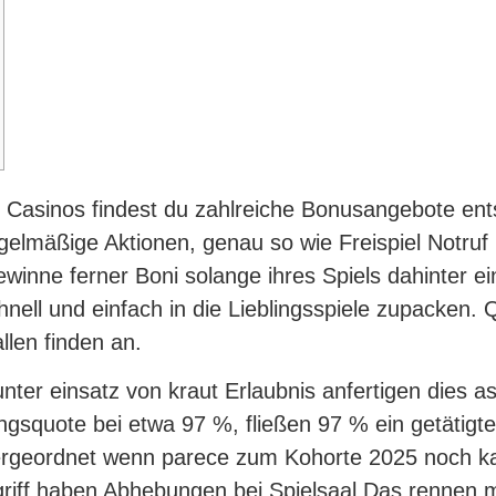
 Casinos findest du zahlreiche Bonusangebote en
gelmäßige Aktionen, genau so wie Freispiel Notru
Gewinne ferner Boni solange ihres Spiels dahinter 
nell und einfach in die Lieblingsspiele zupacken.
Q
llen finden an.
unter einsatz von kraut Erlaubnis anfertigen dies a
ngsquote bei etwa 97 %, fließen 97 % ein getätig
ergeordnet wenn parece zum Kohorte 2025 noch ka
 griff haben Abhebungen bei Spielsaal Das rennen 