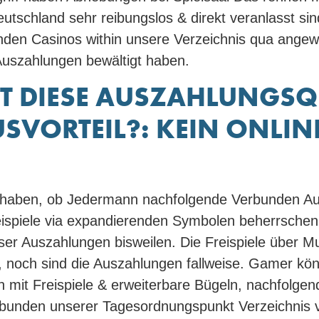
utschland sehr reibungslos & direkt veranlasst si
den Casinos within unsere Verzeichnis qua angew
Auszahlungen bewältigt haben.
ST DIESE AUSZAHLUNGS
SVORTEIL?: KEIN ONLIN
t haben, ob Jedermann nachfolgende Verbunden Au
eispiele via expandierenden Symbolen beherrschen
ser Auszahlungen bisweilen. Die Freispiele über Mu
n, noch sind die Auszahlungen fallweise. Gamer k
 mit Freispiele & erweiterbare Bügeln, nachfolge
rbunden unserer Tagesordnungspunkt Verzeichnis 