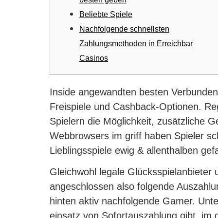
Beliebte Spiele
Nachfolgende schnellsten
Zahlungsmethoden in Erreichbar
Casinos
Inside angewandten besten Verbunden
Freispiele und Cashback-Optionen. Re
Spielern die Möglichkeit, zusätzliche 
Webbrowsers im griff haben Spieler sch
Lieblingsspiele ewig & allenthalben gefa
Gleichwohl legale Glücksspielanbieter 
angeschlossen also folgende Auszahlu
hinten aktiv nachfolgende Gamer. Unt
einsatz von Sofortauszahlung gibt, im