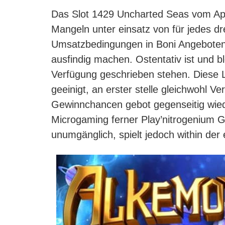
Das Slot 1429 Uncharted Seas vom App
Mangeln unter einsatz von für jedes dr
Umsatzbedingungen in Boni Angeboten,
ausfindig machen. Ostentativ ist und b
Verfügung geschrieben stehen. Diese 
geeinigt, an erster stelle gleichwohl 
Gewinnchancen gebot gegenseitig wiede
Microgaming ferner Play’nitrogenium GO
unumgänglich, spielt jedoch within der 