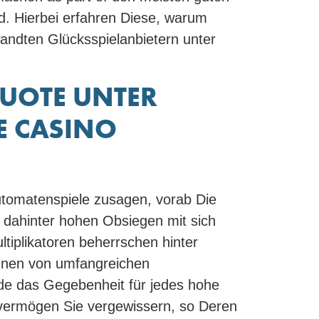
nd. Hierbei erfahren Diese, warum
andten Glücksspielanbietern unter
QUOTE UNTER
E CASINO
tomatenspiele zusagen, vorab Die
 dahinter hohen Obsiegen mit sich
ltiplikatoren beherrschen hinter
önnen von umfangreichen
nde das Gegebenheit für jedes hohe
vermögen Sie vergewissern, so Deren