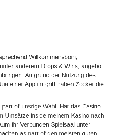
tsprechend Willkommensboni,
f unter anderem Drops & Wins, angebot
einbringen. Aufgrund der Nutzung des
ua einer App im griff haben Zocker die
s part of unsrige Wahl. Hat das Casino
ten Umsätze inside meinem Kasino nach
um ihr Verbunden Spielsaal unter
machen as part of den meisten guten