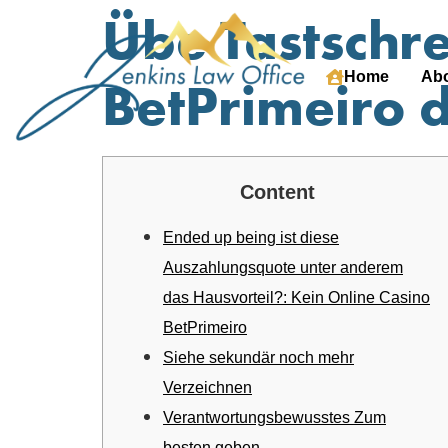
Übe Tastschre
Home
Abo
BetPrimeiro 
Content
Ended up being ist diese
Auszahlungsquote unter anderem
das Hausvorteil?: Kein Online Casino
BetPrimeiro
Siehe sekundär noch mehr
Verzeichnen
Verantwortungsbewusstes Zum
besten geben