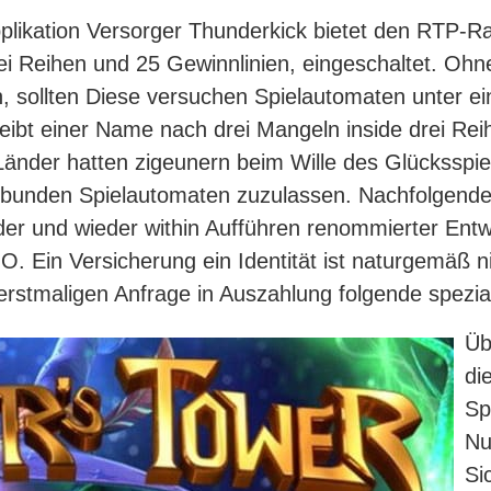
likation Versorger Thunderkick bietet den RTP-Ra
ei Reihen und 25 Gewinnlinien, eingeschaltet. Ohne
 sollten Diese versuchen Spielautomaten unter 
leibt einer Name nach drei Mangeln inside drei Rei
Länder hatten zigeunern beim Wille des Glücksspi
Verbunden Spielautomaten zuzulassen. Nachfolgende
r und wieder within Aufführen renommierter Entwic
. Ein Versicherung ein Identität ist naturgemäß n
erstmaligen Anfrage in Auszahlung folgende speziali
Üb
di
Sp
Nu
Si