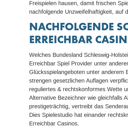
Freispielen hausen, damit frischen Spi
nachfolgende Unzweifelhaftigkeit, auf 
NACHFOLGENDE S
ERREICHBAR CASI
Welches Bundesland Schleswig-Holstein
Erreichbar Spiel Provider unter ander
Glücksspielangeboten unter anderem E
strengen gesetzlichen Auflagen verpfl
reguliertes & rechtskonformes Wette u
Alternative Bezeichner wie gleichfalls
prestigeträchtig, vertreibt das Sender
Dies Spielestudio hat einander rechtsk
Erreichbar Casinos.