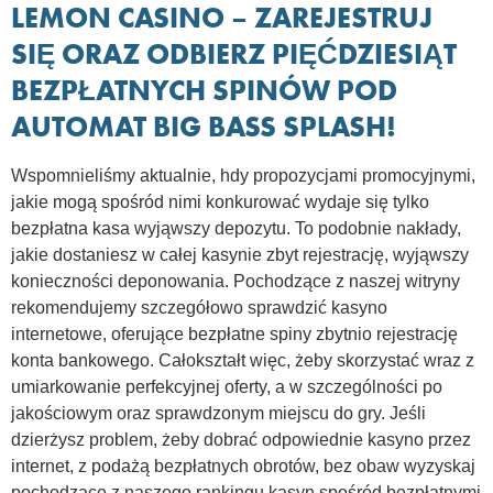
LEMON CASINO – ZAREJESTRUJ
SIĘ ORAZ ODBIERZ PIĘĆDZIESIĄT
BEZPŁATNYCH SPINÓW POD
AUTOMAT BIG BASS SPLASH!
Wspomnieliśmy aktualnie, hdy propozycjami promocyjnymi,
jakie mogą spośród nimi konkurować wydaje się tylko
bezpłatna kasa wyjąwszy depozytu. To podobnie nakłady,
jakie dostaniesz w całej kasynie zbyt rejestrację, wyjąwszy
konieczności deponowania. Pochodzące z naszej witryny
rekomendujemy szczegółowo sprawdzić kasyno
internetowe, oferujące bezpłatne spiny zbytnio rejestrację
konta bankowego. Całokształt więc, żeby skorzystać wraz z
umiarkowanie perfekcyjnej oferty, a w szczególności po
jakościowym oraz sprawdzonym miejscu do gry. Jeśli
dzierżysz problem, żeby dobrać odpowiednie kasyno przez
internet, z podażą bezpłatnych obrotów, bez obaw wyzyskaj
pochodzące z naszego rankingu kasyn spośród bezpłatnymi