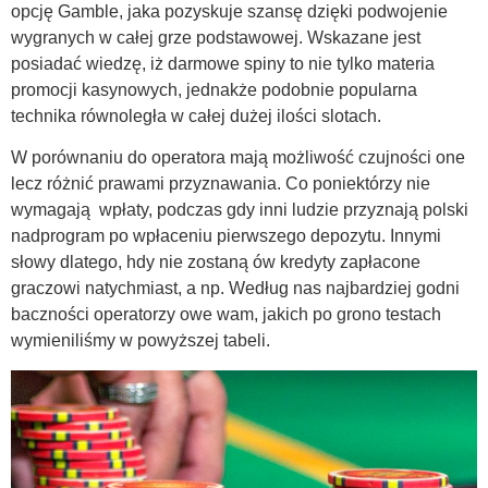
opcję Gamble, jaka pozyskuje szansę dzięki podwojenie
wygranych w całej grze podstawowej. Wskazane jest
posiadać wiedzę, iż darmowe spiny to nie tylko materia
promocji kasynowych, jednakże podobnie popularna
technika równoległa w całej dużej ilości slotach.
W porównaniu do operatora mają możliwość czujności one
lecz różnić prawami przyznawania. Co poniektórzy nie
wymagają wpłaty, podczas gdy inni ludzie przyznają polski
nadprogram po wpłaceniu pierwszego depozytu. Innymi
słowy dlatego, hdy nie zostaną ów kredyty zapłacone
graczowi natychmiast, a np. Według nas najbardziej godni
baczności operatorzy owe wam, jakich po grono testach
wymieniliśmy w powyższej tabeli.