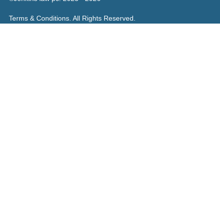
Terms & Conditions. All Rights Reserved.