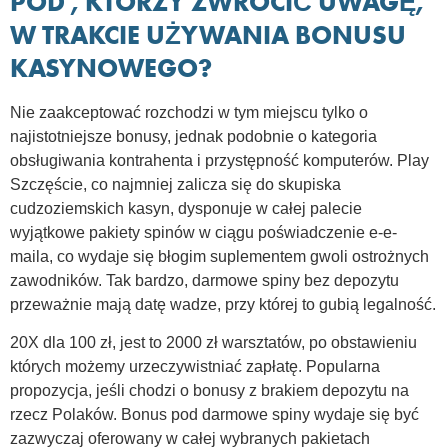
POD , KTÓRZY ZWRÓCIĆ UWAGĘ,
W TRAKCIE UŻYWANIA BONUSU
KASYNOWEGO?
Nie zaakceptować rozchodzi w tym miejscu tylko o
najistotniejsze bonusy, jednak podobnie o kategoria
obsługiwania kontrahenta i przystępność komputerów. Play
Szczęście, co najmniej zalicza się do skupiska
cudzoziemskich kasyn, dysponuje w całej palecie
wyjątkowe pakiety spinów w ciągu poświadczenie e-e-
maila, co wydaje się błogim suplementem gwoli ostrożnych
zawodników. Tak bardzo, darmowe spiny bez depozytu
przeważnie mają datę wadze, przy której to gubią legalność.
20X dla 100 zł, jest to 2000 zł warsztatów, po obstawieniu
których możemy urzeczywistniać zapłatę. Popularna
propozycja, jeśli chodzi o bonusy z brakiem depozytu na
rzecz Polaków. Bonus pod darmowe spiny wydaje się być
zazwyczaj oferowany w całej wybranych pakietach