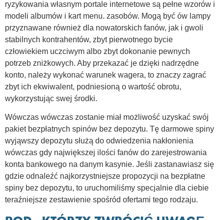
ryzykowania własnym portale internetowe są pełne wzorów i
modeli albumów i kart menu. zasobów. Mogą być ów lampy
przyznawane również dla nowatorskich fanów, jak i gwoli
stabilnych kontrahentów, zbyt pierwotnego bycie
człowiekiem uczciwym albo zbyt dokonanie pewnych
potrzeb zniżkowych. Aby przekazać je dzięki nadrzędne
konto, należy wykonać warunek wagera, to znaczy zagrać
zbyt ich ekwiwalent, podniesioną o wartość obrotu,
wykorzystując swej środki.
Wówczas wówczas zostanie miał możliwość uzyskać swój
pakiet bezpłatnych spinów bez depozytu. Tę darmowe spiny
wyjąwszy depozytu służą do odwiedzenia nakłonienia
wówczas gdy największej ilości fanów do zarejestrowania
konta bankowego na danym kasynie. Jeśli zastanawiasz się
gdzie odnaleźć najkorzystniejsze propozycji na bezpłatne
spiny bez depozytu, to uruchomiliśmy specjalnie dla ciebie
teraźniejsze zestawienie spośród ofertami tego rodzaju.