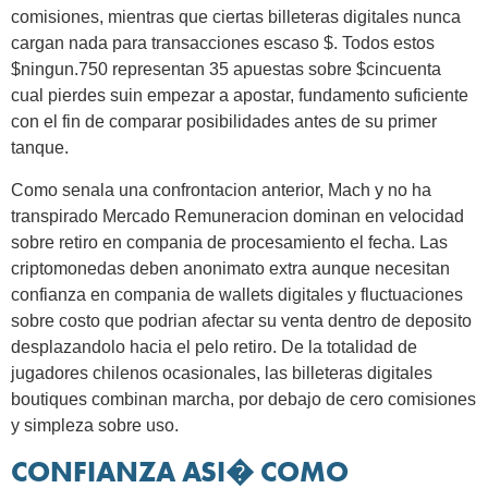
comisiones, mientras que ciertas billeteras digitales nunca
cargan nada para transacciones escaso $. Todos estos
$ningun.750 representan 35 apuestas sobre $cincuenta
cual pierdes suin empezar a apostar, fundamento suficiente
con el fin de comparar posibilidades antes de su primer
tanque.
Como senala una confrontacion anterior, Mach y no ha
transpirado Mercado Remuneracion dominan en velocidad
sobre retiro en compania de procesamiento el fecha. Las
criptomonedas deben anonimato extra aunque necesitan
confianza en compania de wallets digitales y fluctuaciones
sobre costo que podrian afectar su venta dentro de deposito
desplazandolo hacia el pelo retiro. De la totalidad de
jugadores chilenos ocasionales, las billeteras digitales
boutiques combinan marcha, por debajo de cero comisiones
y simpleza sobre uso.
CONFIANZA ASI� COMO