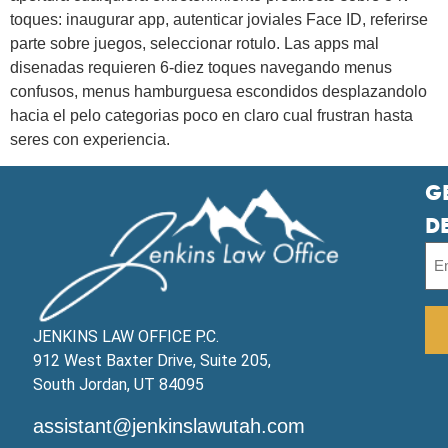
toques: inaugurar app, autenticar joviales Face ID, referirse
parte sobre juegos, seleccionar rotulo. Las apps mal
disenadas requieren 6-diez toques navegando menus
confusos, menus hamburguesa escondidos desplazandolo
hacia el pelo categorias poco en claro cual frustran hasta
seres con experiencia.
G
D
JENKINS LAW OFFICE P.C.
912 West Baxter Drive, Suite 205,
South Jordan, UT 84095
assistant@jenkinslawutah.com