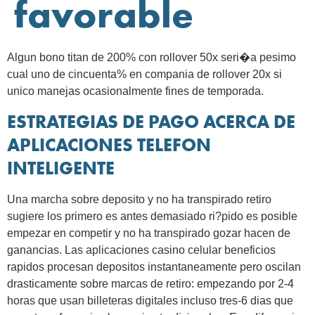
favorable
Algun bono titan de 200% con rollover 50x seri�a pesimo
cual uno de cincuenta% en compania de rollover 20x si
unico manejas ocasionalmente fines de temporada.
ESTRATEGIAS DE PAGO ACERCA DE
APLICACIONES TELEFON
INTELIGENTE
Una marcha sobre deposito y no ha transpirado retiro
sugiere los primero es antes demasiado ri?pido es posible
empezar en competir y no ha transpirado gozar hacen de
ganancias. Las aplicaciones casino celular beneficios
rapidos procesan depositos instantaneamente pero oscilan
drasticamente sobre marcas de retiro: empezando por 2-4
horas que usan billeteras digitales incluso tres-6 dias que