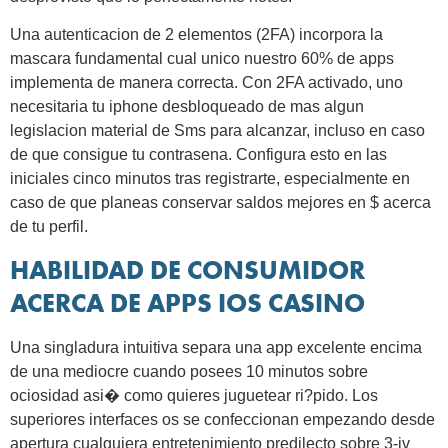
Una autenticacion de 2 elementos (2FA) incorpora la
mascara fundamental cual unico nuestro 60% de apps
implementa de manera correcta. Con 2FA activado, uno
necesitaria tu iphone desbloqueado de mas algun
legislacion material de Sms para alcanzar, incluso en caso
de que consigue tu contrasena. Configura esto en las
iniciales cinco minutos tras registrarte, especialmente en
caso de que planeas conservar saldos mejores en $ acerca
de tu perfil.
HABILIDAD DE CONSUMIDOR
ACERCA DE APPS IOS CASINO
Una singladura intuitiva separa una app excelente encima
de una mediocre cuando posees 10 minutos sobre
ociosidad asi� como quieres juguetear ri?pido. Los
superiores interfaces os se confeccionan empezando desde
apertura cualquiera entretenimiento predilecto sobre 3-iv