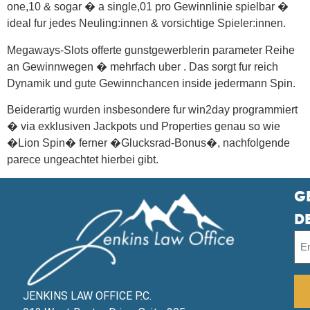
one,10 & sogar � a single,01 pro Gewinnlinie spielbar �
ideal fur jedes Neuling:innen & vorsichtige Spieler:innen.
Megaways-Slots offerte gunstgewerblerin parameter Reihe
an Gewinnwegen � mehrfach uber . Das sorgt fur reich
Dynamik und gute Gewinnchancen inside jedermann Spin.
Beiderartig wurden insbesondere fur win2day programmiert
� via exklusiven Jackpots und Properties genau so wie
�Lion Spin� ferner �Glucksrad-Bonus�, nachfolgende
parece ungeachtet hierbei gibt.
G
D
JENKINS LAW OFFICE P.C.