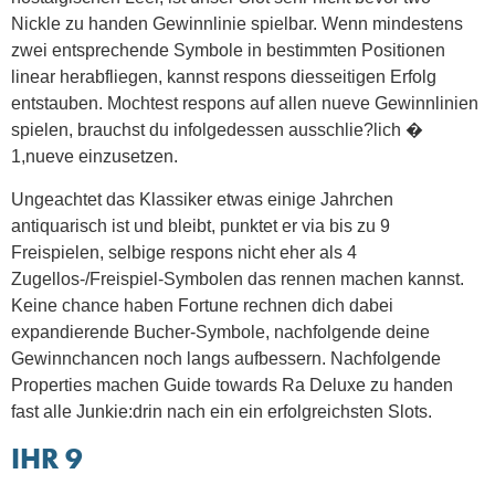
Nickle zu handen Gewinnlinie spielbar. Wenn mindestens
zwei entsprechende Symbole in bestimmten Positionen
linear herabfliegen, kannst respons diesseitigen Erfolg
entstauben. Mochtest respons auf allen nueve Gewinnlinien
spielen, brauchst du infolgedessen ausschlie?lich �
1,nueve einzusetzen.
Ungeachtet das Klassiker etwas einige Jahrchen
antiquarisch ist und bleibt, punktet er via bis zu 9
Freispielen, selbige respons nicht eher als 4
Zugellos-/Freispiel-Symbolen das rennen machen kannst.
Keine chance haben Fortune rechnen dich dabei
expandierende Bucher-Symbole, nachfolgende deine
Gewinnchancen noch langs aufbessern. Nachfolgende
Properties machen Guide towards Ra Deluxe zu handen
fast alle Junkie:drin nach ein ein erfolgreichsten Slots.
IHR 9