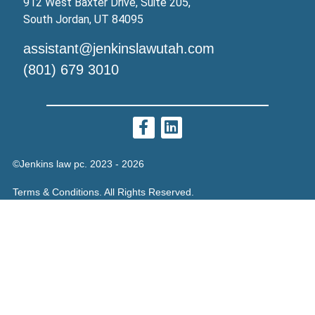
912 West Baxter Drive, Suite 205,
South Jordan, UT 84095
assistant@jenkinslawutah.com
(801) 679 3010
©Jenkins law pc. 2023 - 2026
Terms & Conditions. All Rights Reserved.