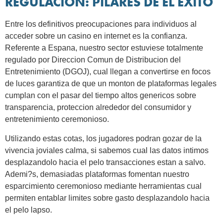
REGULACION: PILARES DE EL EXITO
Entre los definitivos preocupaciones para individuos al
acceder sobre un casino en internet es la confianza.
Referente a Espana, nuestro sector estuviese totalmente
regulado por Direccion Comun de Distribucion del
Entretenimiento (DGOJ), cual llegan a convertirse en focos
de luces garantiza de que un monton de plataformas legales
cumplan con el pasar del tiempo altos genericos sobre
transparencia, proteccion alrededor del consumidor y
entretenimiento ceremonioso.
Utilizando estas cotas, los jugadores podran gozar de la
vivencia joviales calma, si sabemos cual las datos intimos
desplazandolo hacia el pelo transacciones estan a salvo.
Ademi?s, demasiadas plataformas fomentan nuestro
esparcimiento ceremonioso mediante herramientas cual
permiten entablar limites sobre gasto desplazandolo hacia
el pelo lapso.