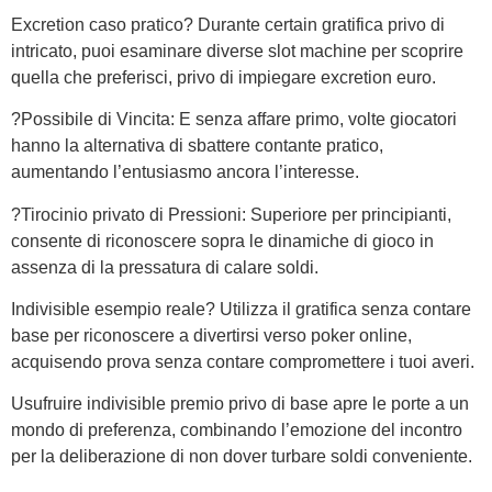
Excretion caso pratico? Durante certain gratifica privo di
intricato, puoi esaminare diverse slot machine per scoprire
quella che preferisci, privo di impiegare excretion euro.
?Possibile di Vincita: E senza affare primo, volte giocatori
hanno la alternativa di sbattere contante pratico,
aumentando l’entusiasmo ancora l’interesse.
?Tirocinio privato di Pressioni: Superiore per principianti,
consente di riconoscere sopra le dinamiche di gioco in
assenza di la pressatura di calare soldi.
Indivisible esempio reale? Utilizza il gratifica senza contare
base per riconoscere a divertirsi verso poker online,
acquisendo prova senza contare compromettere i tuoi averi.
Usufruire indivisible premio privo di base apre le porte a un
mondo di preferenza, combinando l’emozione del incontro
per la deliberazione di non dover turbare soldi conveniente.