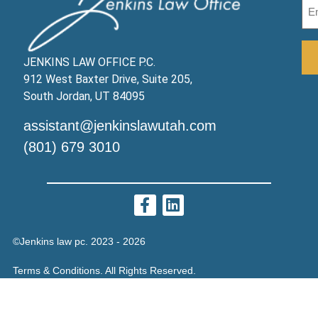
JENKINS LAW OFFICE P.C.
912 West Baxter Drive, Suite 205,
South Jordan, UT 84095
assistant@jenkinslawutah.com
(801) 679 3010
©Jenkins law pc. 2023 - 2026
Terms & Conditions. All Rights Reserved.