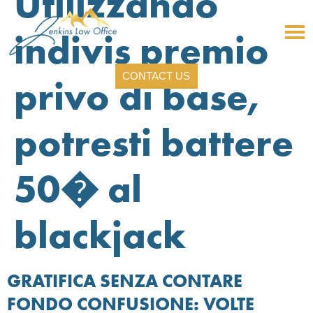
Utilizzando
indivis premio
CONTACT US
privo di base,
potresti battere
50� al
blackjack
GRATIFICA SENZA CONTARE
FONDO CONFUSIONE: VOLTE