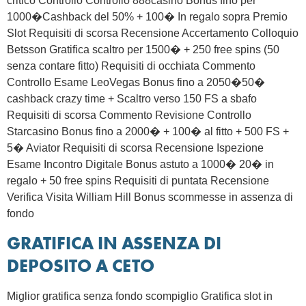
critico Controllo Controllo 888casino Bonus fino per
1000�Cashback del 50% + 100� In regalo sopra Premio
Slot Requisiti di scorsa Recensione Accertamento Colloquio
Betsson Gratifica scaltro per 1500� + 250 free spins (50
senza contare fitto) Requisiti di occhiata Commento
Controllo Esame LeoVegas Bonus fino a 2050�50�
cashback crazy time + Scaltro verso 150 FS a sbafo
Requisiti di scorsa Commento Revisione Controllo
Starcasino Bonus fino a 2000� + 100� al fitto + 500 FS +
5� Aviator Requisiti di scorsa Recensione Ispezione
Esame Incontro Digitale Bonus astuto a 1000� 20� in
regalo + 50 free spins Requisiti di puntata Recensione
Verifica Visita William Hill Bonus scommesse in assenza di
fondo
GRATIFICA IN ASSENZA DI
DEPOSITO A CETO
Miglior gratifica senza fondo scompiglio Gratifica slot in