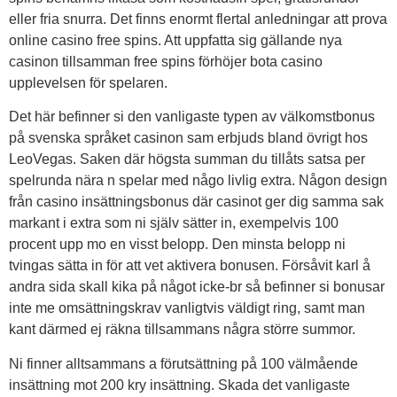
eller fria snurra. Det finns enormt flertal anledningar att prova
online casino free spins. Att uppfatta sig gällande nya
casinon tillsamman free spins förhöjer bota casino
upplevelsen för spelaren.
Det här befinner si den vanligaste typen av välkomstbonus
på svenska språket casinon sam erbjuds bland övrigt hos
LeoVegas. Saken där högsta summan du tillåts satsa per
spelrunda nära n spelar med någo livlig extra. Någon design
från casino insättningsbonus där casinot ger dig samma sak
markant i extra som ni själv sätter in, exempelvis 100
procent upp mo en visst belopp. Den minsta belopp ni
tvingas sätta in för att vet aktivera bonusen. Försåvit karl å
andra sida skall kika på något icke-br så befinner si bonusar
inte me omsättningskrav vanligtvis väldigt ring, samt man
kant därmed ej räkna tillsammans några större summor.
Ni finner alltsammans a förutsättning på 100 välmående
insättning mot 200 kry insättning. Skada det vanligaste