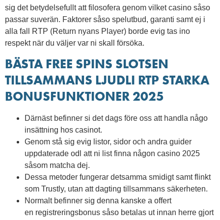
sig det betydelsefullt att filosofera genom vilket casino såso
passar suverän. Faktorer såso spelutbud, garanti samt ej i
alla fall RTP (Return nyans Player) borde evig tas ino
respekt när du väljer var ni skall försöka.
BÄSTA FREE SPINS SLOTSEN
TILLSAMMANS LJUDLI RTP STARKA
BONUSFUNKTIONER 2025
Därnäst befinner si det dags före oss att handla någo
insättning hos casinot.
Genom stå sig evig listor, sidor och andra guider
uppdaterade odl att ni list finna någon casino 2025
såsom matcha dej.
Dessa metoder fungerar detsamma smidigt samt flinkt
som Trustly, utan att dagting tillsammans säkerheten.
Normalt befinner sig denna kanske a offert
en registreringsbonus såso betalas ut innan herre gjort