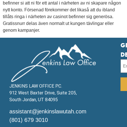
befinner si att ni för ett antal i närheten av ni skapare någon
nytt konto. Försenad förekommer det likaså att du ibland
tillåts ringa i närheten av casinot befinner sig generösa.
Gratissnurr delas även normalt ut kungen tävlingar eller
genom kampanjer.
G
D
JENKINS LAW OFFICE P.C.
912 West Baxter Drive, Suite 205,
South Jordan, UT 84095
assistant@jenkinslawutah.com
(801) 679 3010