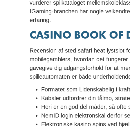
vurderer spilkataloget mellemskoleklass
IGaming-branchen har nogle velkendte s
erfaring.
CASINO BOOK OF D
Recension af sted safari heat lystslot 
mobilegamblers, hvordan det fungerer. H
gavegive dig adgangsforhold for at mene
spilleautomaten er både underholdende p
Formatet som Lidenskabelig i kraft
Kabaler udfordrer din tålmo, strat
Heri er en god del måder, så ofte
NemID login elektronskal derfor ses
Elektroniske kasino spins ved hjæl