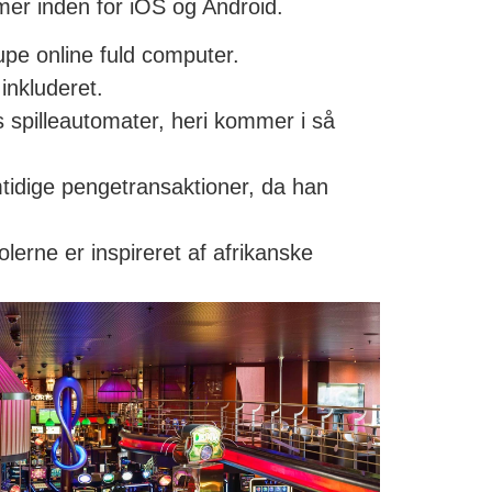
temer inden for iOS og Android.
upe online fuld computer.
inkluderet.
is spilleautomater, heri kommer i så
remtidige pengetransaktioner, da han
lerne er inspireret af afrikanske