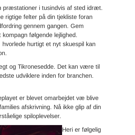
præstationer i tusindvis af sted idræt.
 rigtige felter på din tjekliste foran
 udfordring gennem gangen. Gem
 kompagn følgende lejlighed.
hvorlede hurtigt et nyt skuespil kan
on.
ægt og Tikronesedde. Det kan være til
 bedste udviklere inden for branchen.
meplayet er blevet omarbejdet væ blive
milies afskrivning. Nå ikke glip af din
tåelige spiloplevelser.
Heri er følgelig