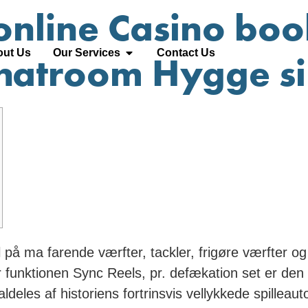
online Casino bo
ut Us
Our Services
Contact Us
Chatroom Hygge si
ma farende værfter, tackler, frigøre værfter og s
funktionen Sync Reels, pr. defækation set er den 
eles af historiens fortrinsvis vellykkede spilleauto