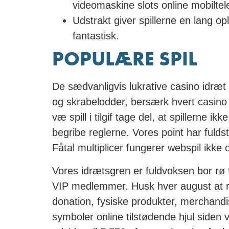
videomaskine slots online mobiltel
Udstrakt giver spillerne en lang opl
fantastisk.
POPULÆRE SPIL
De sædvanligvis lukrative casino idræt 
og skrabelodder, bersærk hvert casin
væ spill i tilgif tage del, at spillerne i
begribe reglerne. Vores point har fuld
Fåtal multiplicer fungerer webspil ikke o
Vores idrætsgren er fuldvoksen bor rø f
VIP medlemmer. Husk hver august at r
donation, fysiske produkter, merchandi
symboler online tilstødende hjul siden