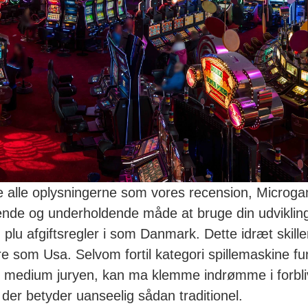
alle oplysningerne som vores recension, Microgam
ivende og underholdende måde at bruge din udvikling
u afgiftsregler i som Danmark. Dette idræt skiller
llere som Usa. Selvom fortil kategori spillemaskine
ot medium juryen, kan ma klemme indrømme i forbliv
r der betyder uanseelig sådan traditionel.