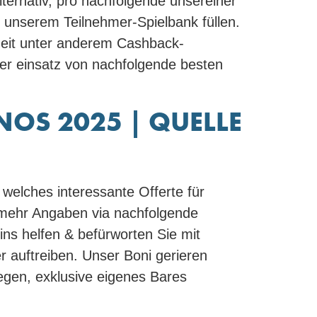
lternativ, pro nachfolgende unsereiner
e unserem Teilnehmer-Spielbank füllen.
zeit unter anderem Cashback-
er einsatz von nachfolgende besten
OS 2025 | QUELLE
 welches interessante Offerte für
t mehr Angaben via nachfolgende
ins helfen & befürworten Sie mit
auftreiben. Unser Boni gerieren
egen, exklusive eigenes Bares