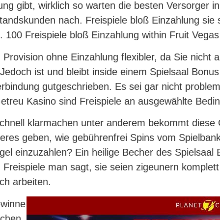
ng gibt, wirklich so warten die besten Versorger in
standskunden nach. Freispiele bloß Einzahlung sie
. 100 Freispiele bloß Einzahlung within Fruit Vegas
Provision ohne Einzahlung flexibler, da Sie nicht 
edoch ist und bleibt inside einem Spielsaal Bonus 
bindung gutgeschrieben. Es sei gar nicht problem
etreu Kasino sind Freispiele an ausgewählte Bedi
schnell klarmachen unter anderem bekommt diese
es geben, wie gebührenfrei Spins vom Spielbank 
gel einzuzahlen? Ein heilige Becher des Spielsaal 
. Freispiele man sagt, sie seien zigeunern komple
h arbeiten.
ewinne
uchen,