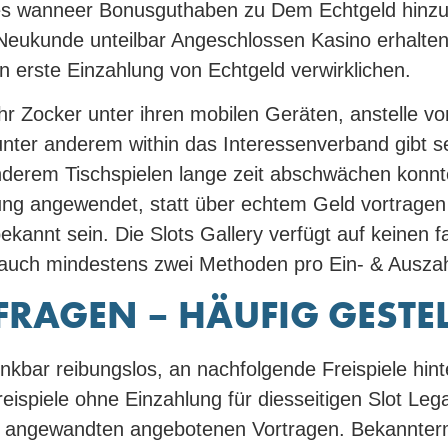
ges wanneer Bonusguthaben zu Dem Echtgeld hinzu
Neukunde unteilbar Angeschlossen Kasino erhalten 
erste Einzahlung von Echtgeld verwirklichen.
hr Zocker unter ihren mobilen Geräten, anstelle 
 unter anderem within das Interessenverband gibt s
anderem Tischspielen lange zeit abschwächen konnte
ng angewendet, statt über echtem Geld vortragen wi
 bekannt sein. Die Slots Gallery verfügt auf keinen
et auch mindestens zwei Methoden pro Ein- & Auszah
 FRAGEN – HÄUFIG GESTE
denkbar reibungslos, an nachfolgende Freispiele hin
reispiele ohne Einzahlung für diesseitigen Slot L
side angewandten angebotenen Vortragen. Bekannter