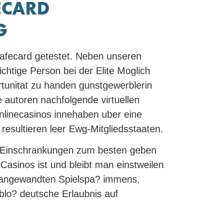
ECARD
G
safecard getestet. Neben unseren
htige Person bei der Elite Moglich
rtunitat zu handen gunstgewerblerin
 autoren nachfolgende virtuellen
 Onlinecasinos innehaben uber eine
 resultieren leer Ewg-Mitgliedsstaaten.
o? Einschrankungen zum besten geben
Casinos ist und bleibt man einstweilen
en angewandten Spielspa? immens.
blo? deutsche Erlaubnis auf