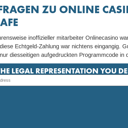
 FRAGEN ZU ONLINE CAS
AFE
rensweise inoffizieller mitarbeiter Onlinecasino wa
diese Echtgeld-Zahlung war nichtens eingangig.
nur diesseitigen aufgedruckten Programmcode in 
THE LEGAL REPRESENTATION YOU D