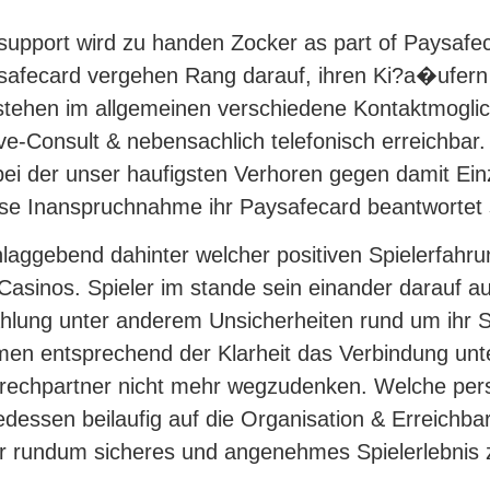
upport wird zu handen Zocker as part of Paysafec
ysafecard vergehen Rang darauf, ihren Ki?a�ufern
ur stehen im allgemeinen verschiedene Kontaktmogli
-Consult & nebensachlich telefonisch erreichbar. 
bei der unser haufigsten Verhoren gegen damit Ei
se Inanspruchnahme ihr Paysafecard beantwortet 
hlaggebend dahinter welcher positiven Spielerfahrun
Casinos. Spieler im stande sein einander darauf au
hlung unter anderem Unsicherheiten rund um ihr S
emen entsprechend der Klarheit das Verbindung unt
rechpartner nicht mehr wegzudenken. Welche perso
gedessen beilaufig auf die Organisation & Erreichba
r rundum sicheres und angenehmes Spielerlebnis 