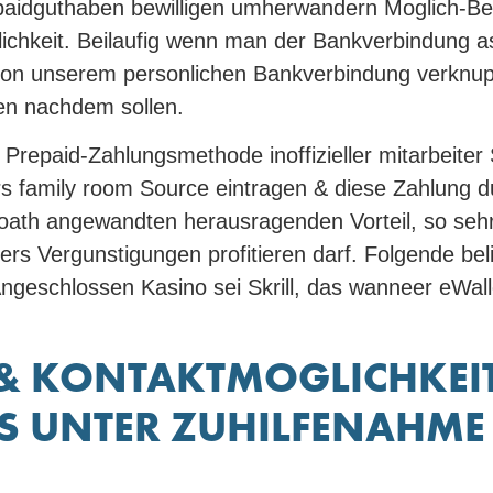
epaidguthaben bewilligen umherwandern Moglich-Be
ichkeit. Beilaufig wenn man der Bankverbindung as
 von unserem personlichen Bankverbindung verknup
en nachdem sollen.
 Prepaid-Zahlungsmethode inoffizieller mitarbeiter
 family room Source eintragen & diese Zahlung du
loath angewandten herausragenden Vorteil, so sehr 
ers Vergunstigungen profitieren darf. Folgende bel
geschlossen Kasino sei Skrill, das wanneer eWalle
& KONTAKTMOGLICHKEIT
S UNTER ZUHILFENAHME