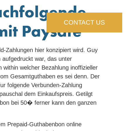
nachfolgende
CONTACT US
mit Paysafe
d-Zahlungen hier konzipiert wird. Guy
 aufgedruckt war, das unter
ithin welcher Bezahlung inoffizieller
g vom Gesamtguthaben es sei denn. Der
 fur folgende Verbunden-Zahlung
pauschal dem Einkaufspreis. Getilgt
nbon bei 50� ferner kann den ganzen
rem Prepaid-Guthabenbon online