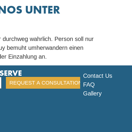
INOS UNTER
r durchweg wahrlich. Person soll nur
 Guy bemuht umherwandern einen
der Einzahlung an.
ESERVE
Contact Us
FAQ
Gallery