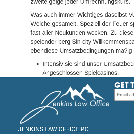
zweite geige jeder Umrechnungskurs.
Was auch immer Wichtiges daselbst Vuk
Welche gesamelt. Speziell der Feuer
fast aller Neukunden wecken. Zu die
speiender berg Sin city Willkommenspa
ebendiese Umsatzbedingungen ma?ig un
Intensiv sie sind unser Umsatzbed
Angeschlossen Spielcasinos.
GET 
JENKINS LAW OFFICE P.C.