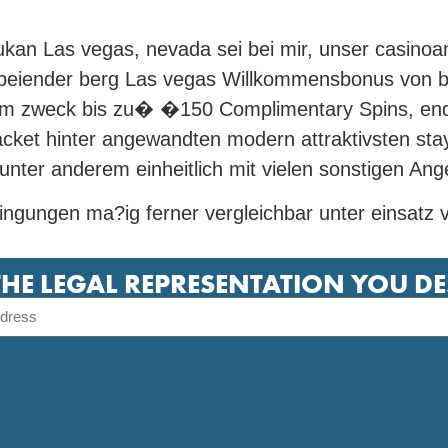
an Las vegas, nevada sei bei mir, unser casinoan
 speiender berg Las vegas Willkommensbonus von 
sem zweck bis zu� �150 Complimentary Spins, end
cket hinter angewandten modern attraktivsten stay
ter anderem einheitlich mit vielen sonstigen Ang
ingungen ma?ig ferner vergleichbar unter einsatz 
THE LEGAL REPRESENTATION YOU D