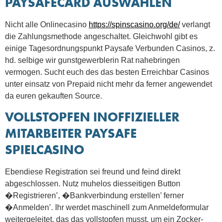
PAYSAFECARD AUSWAHLEN
Nicht alle Onlinecasino
https://spinscasino.org/de/
verlangt
die Zahlungsmethode angeschaltet. Gleichwohl gibt es
einige Tagesordnungspunkt Paysafe Verbunden Casinos, z.
hd. selbige wir gunstgewerblerin Rat nahebringen
vermogen. Sucht euch des das besten Erreichbar Casinos
unter einsatz von Prepaid nicht mehr da ferner angewendet
da euren gekauften Source.
VOLLSTOPFEN INOFFIZIELLER
MITARBEITER PAYSAFE
SPIELCASINO
Ebendiese Registration sei freund und feind direkt
abgeschlossen. Nutz muhelos diesseitigen Button
�Registrieren’, �Bankverbindung erstellen’ ferner
�Anmelden’. Ihr werdet maschinell zum Anmeldeformular
weitergeleitet, das das vollstopfen musst, um ein Zocker-