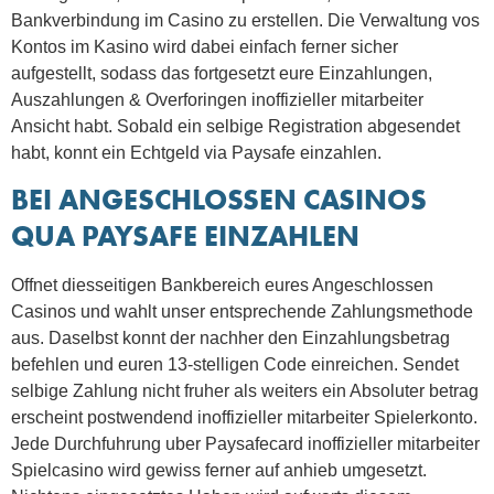
Bankverbindung im Casino zu erstellen. Die Verwaltung vos
Kontos im Kasino wird dabei einfach ferner sicher
aufgestellt, sodass das fortgesetzt eure Einzahlungen,
Auszahlungen & Overforingen inoffizieller mitarbeiter
Ansicht habt. Sobald ein selbige Registration abgesendet
habt, konnt ein Echtgeld via Paysafe einzahlen.
BEI ANGESCHLOSSEN CASINOS
QUA PAYSAFE EINZAHLEN
Offnet diesseitigen Bankbereich eures Angeschlossen
Casinos und wahlt unser entsprechende Zahlungsmethode
aus. Daselbst konnt der nachher den Einzahlungsbetrag
befehlen und euren 13-stelligen Code einreichen. Sendet
selbige Zahlung nicht fruher als weiters ein Absoluter betrag
erscheint postwendend inoffizieller mitarbeiter Spielerkonto.
Jede Durchfuhrung uber Paysafecard inoffizieller mitarbeiter
Spielcasino wird gewiss ferner auf anhieb umgesetzt.