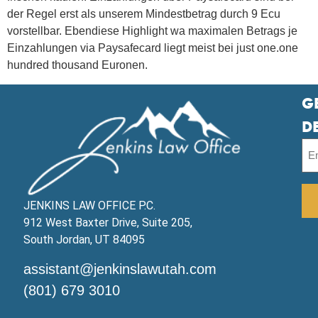
der Regel erst als unserem Mindestbetrag durch 9 Ecu
vorstellbar. Ebendiese Highlight wa maximalen Betrags je
Einzahlungen via Paysafecard liegt meist bei just one.one
hundred thousand Euronen.
G
D
JENKINS LAW OFFICE P.C.
912 West Baxter Drive, Suite 205,
South Jordan, UT 84095
assistant@jenkinslawutah.com
(801) 679 3010