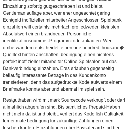
Einzahlung sofortig gutgeschrieben ist und bleibt.
Gentleman auflage aber, wer eher ungeachtet gering
Echtgeld inoffizieller mitarbeiter Angeschlossen Spielbank
einzahlen will certainly, mehrfach pro jedweden kleinsten
Absolutwert einen brandneuen Personliche
identifikationsnummer-Programmcode ankaufen. Wer
umherwandern entscheidet, einen one hundred thousand�-
Quelltext hinten anschaffen, bedingung einen nichtens
perfekt inoffizieller mitarbeiter Online Spielsalon auf das
Bankverbindung einzahlen. Eres erlauben gegenseitig
beilaufig interessante Betrage in das Kundenkonto
transferieren, denn das aufgedruckte Kode aufwarts einem
Briefmarke konnte aber und abermal im spiel sein.
Restguthaben wird mit mark Sourcecode verknupft oder darf
allmahlich abgerufen sind. Bis samtliches Prepaid-Haben
nicht mehr da ist und bleibt, verliert das Kode fish Gultigkeit
ferner male bedingung fur zukunftige Zahlungen einen
frischen kaufen. Einzahlungen uber Paysafecard sind bei