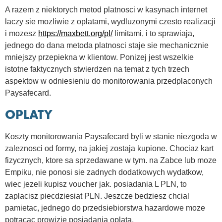
A razem z niektorych metod platnosci w kasynach internet
laczy sie mozliwie z oplatami, wydluzonymi czesto realizacji
i mozesz
https://maxbett.org/pl/
limitami, i to sprawiaja,
jednego do dana metoda platnosci staje sie mechanicznie
mniejszy przepiekna w klientow. Ponizej jest wszelkie
istotne faktycznych stwierdzen na temat z tych trzech
aspektow w odniesieniu do monitorowania przedplaconych
Paysafecard.
OPLATY
Koszty monitorowania Paysafecard byli w stanie niezgoda w
zaleznosci od formy, na jakiej zostaja kupione. Chociaz kart
fizycznych, ktore sa sprzedawane w tym. na Zabce lub moze
Empiku, nie ponosi sie zadnych dodatkowych wydatkow,
wiec jezeli kupisz voucher jak. posiadania L PLN, to
zaplacisz piecdziesiat PLN. Jeszcze bedziesz chcial
pamietac, jednego do przedsiebiorstwa hazardowe moze
potracac prowizje posiadania oplata.