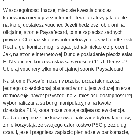
W szczegolnosci inaczej miec sie kwestia chociaz
kupowania menu przez internet. Hera to zalezy jak profile,
na ktorej dostajesz voucher. Jezeli bedziesz robic oni na
oficjalnej stronie Paysafecard, to nie zaplacisz zadnych
prowizji. Chociaz sklepow internetowych, jak w Dundle jesli
Recharge, komitet mogli siegac jednak niektore z procent.
Jak, na stronie internetowej Dundle posiadanie piecdziesiat
PLN voucher, koncowa stawka wynosi 56,11 zl. Decyzja?
Ubieraj vouchery tylko na oficjalnej stronie Paysafecard.
Na stronie Paysafe mozemy przejsc przez jak mozesz,
jednego do �dokonaj platnosci w dniu jest w duzej mierze
darmowe�, nawet przyszedl na 2. miesiacu dostepnosci tej
wybor naliczana sa bung manipulacyjna na kwote
dziesiatka PLN, ktora moze zostaje odjeta od ewidencja.
Najbardziej moze cie kosztowac naliczane bylo w klientow,
z nie korzystaja ze swojego czlonkostwo PSC przez dlugi
czas. I, jezeli pragniesz zaplacic pieniadze w bankomacie,