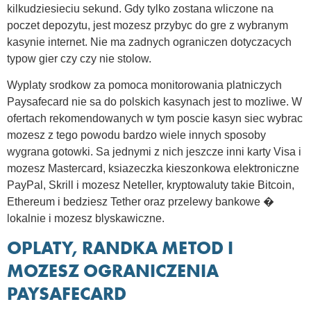
kilkudziesieciu sekund. Gdy tylko zostana wliczone na
poczet depozytu, jest mozesz przybyc do gre z wybranym
kasynie internet. Nie ma zadnych ograniczen dotyczacych
typow gier czy czy nie stolow.
Wyplaty srodkow za pomoca monitorowania platniczych
Paysafecard nie sa do polskich kasynach jest to mozliwe. W
ofertach rekomendowanych w tym poscie kasyn siec wybrac
mozesz z tego powodu bardzo wiele innych sposoby
wygrana gotowki. Sa jednymi z nich jeszcze inni karty Visa i
mozesz Mastercard, ksiazeczka kieszonkowa elektroniczne
PayPal, Skrill i mozesz Neteller, kryptowaluty takie Bitcoin,
Ethereum i bedziesz Tether oraz przelewy bankowe �
lokalnie i mozesz blyskawiczne.
OPLATY, RANDKA METOD I
MOZESZ OGRANICZENIA
PAYSAFECARD