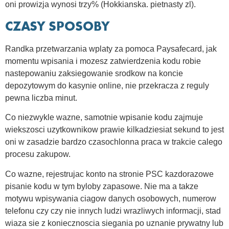
oni prowizja wynosi trzy% (Hokkianska. pietnasty zl).
CZASY SPOSOBY
Randka przetwarzania wplaty za pomoca Paysafecard, jak
momentu wpisania i mozesz zatwierdzenia kodu robie
nastepowaniu zaksiegowanie srodkow na koncie
depozytowym do kasynie online, nie przekracza z reguly
pewna liczba minut.
Co niezwykle wazne, samotnie wpisanie kodu zajmuje
wiekszosci uzytkownikow prawie kilkadziesiat sekund to jest
oni w zasadzie bardzo czasochlonna praca w trakcie calego
procesu zakupow.
Co wazne, rejestrujac konto na stronie PSC kazdorazowe
pisanie kodu w tym byloby zapasowe. Nie ma a takze
motywu wpisywania ciagow danych osobowych, numerow
telefonu czy czy nie innych ludzi wrazliwych informacji, stad
wiaza sie z koniecznoscia siegania po uznanie prywatny lub