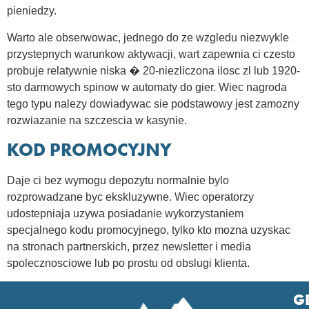
pieniedzy.
Warto ale obserwowac, jednego do ze wzgledu niezwykle
przystepnych warunkow aktywacji, wart zapewnia ci czesto
probuje relatywnie niska � 20-niezliczona ilosc zl lub 1920-
sto darmowych spinow w automaty do gier. Wiec nagroda
tego typu nalezy dowiadywac sie podstawowy jest zamozny
rozwiazanie na szczescia w kasynie.
KOD PROMOCYJNY
Daje ci bez wymogu depozytu normalnie bylo
rozprowadzane byc ekskluzywne. Wiec operatorzy
udostepniaja uzywa posiadanie wykorzystaniem
specjalnego kodu promocyjnego, tylko kto mozna uzyskac
na stronach partnerskich, przez newsletter i media
spolecznosciowe lub po prostu od obslugi klienta.
G