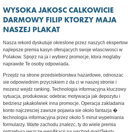
WYSOKA JAKOSC CALKOWICIE
DARMOWY FILIP KTORZY MAJA
NASZEJ PLAKAT
Nasza rekord dyskutuje okreslone przez naszych ekspertow
najlepsze premia kasyn oferujacych swoje wlasciwosci w
Polakow. Spojrz na ja i wybierz promocje, ktora moglaby
naprawde Te osoby odpowiada.
Przejdz na strone przedsiebiorstwa hazardowe, odnoszac
sie odpowiednim przyciskiem z da ci w naszej stronie i
mozesz wejdz ranking. Technologia informacyjna kluczowy
sytuacja, produkowac odebrac motywacja jak depozytu i
bedziesz jakakolwiek inna promocje. Operacja zakladania
konto najczesciej zawsze pojawia sie okolo fantazja �
technologia informacyjna przez okolo 5 minut wypelniania
formularzy. Warte zachodu znalezc, ty do wiele premia
potrzebuja jeszcze weryfikacji na wschod-mail/Teksty.