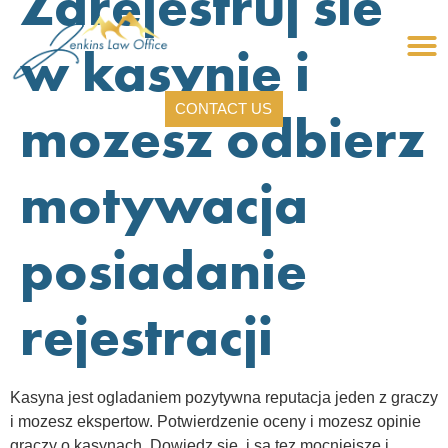
Zarejestruj sie
w kasynie i
CONTACT US
mozesz odbierz
motywacja
posiadanie
rejestracji
Kasyna jest ogladaniem pozytywna reputacja jeden z graczy
i mozesz ekspertow. Potwierdzenie oceny i mozesz opinie
graczy o kasynach. Dowiedz sie, i sa tez mocniejsze i