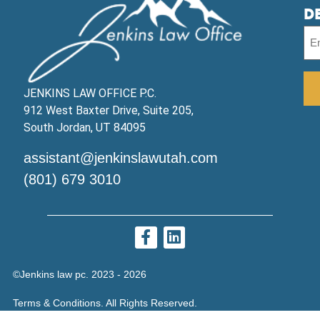
D
JENKINS LAW OFFICE P.C.
912 West Baxter Drive, Suite 205,
South Jordan, UT 84095
assistant@jenkinslawutah.com
(801) 679 3010
©Jenkins law pc. 2023 - 2026
Terms & Conditions. All Rights Reserved.