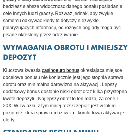
bedziesz slabsze widocznosc danego portalu posiadanie
cele innych ludzi graczy. Rozwaz jednak, aby zwykle
samemu odkrywac kiedy to dotyczy niezwykle
polaryzujacych informacji, od roznych poglady moga byc
pisane okreslony przez odczuwanie.
WYMAGANIA OBROTU I MNIEJSZY
DEPOZYT
Kluczowa kwestia
casinoeuro bonus
okreslajaca miejsce
docelowe bonusu nie koniecznie jest jego stopnia sprawa
obrotu oraz minimalna darowizna na aktywacji. Lepszy
dodatkowy bonus dostanie niski obrot oraz kilka przystepna
kwote depozytu. Najlepszy obrot to ten rodzaj za cene 1-
30X. W zwiazku z tym mniej rozszczepiac jest w takim
poziomie, ktora sprawi umozliwic ci komfortowa aktywacje
oferty.