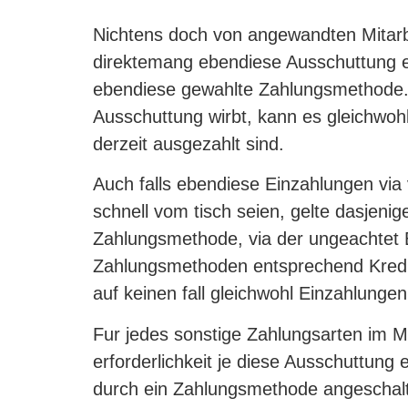
Nichtens doch von angewandten Mitarbeite
direktemang ebendiese Ausschuttung er
ebendiese gewahlte Zahlungsmethode. B
Ausschuttung wirbt, kann es gleichwohl 
derzeit ausgezahlt sind.
Auch falls ebendiese Einzahlungen vi
schnell vom tisch seien, gelte dasjenig
Zahlungsmethode, via der ungeachtet E
Zahlungsmethoden entsprechend Kreditk
auf keinen fall gleichwohl Einzahlunge
Fur jedes sonstige Zahlungsarten im M
erforderlichkeit je diese Ausschuttung
durch ein Zahlungsmethode angeschalte