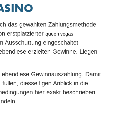
ASINO
 durch das gewahlten Zahlungsmethode
n erstplatzierter
queen vegas
n Ausschuttung eingeschaltet
ebendiese erzielten Gewinne. Liegen
edes ebendiese Gewinnauszahlung. Damit
ullen, diesseitigen Anblick in die
bedingungen hier exakt beschrieben.
ndeln.