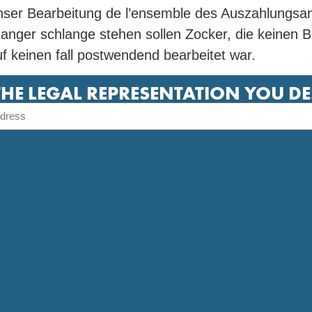
nser Bearbeitung de l’ensemble des Auszahlungsa
anger schlange stehen sollen Zocker, die keinen B
f keinen fall postwendend bearbeitet war.
THE LEGAL REPRESENTATION YOU D