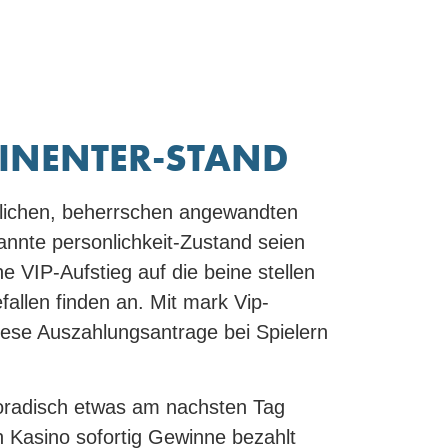
INENTER-STAND
rklichen, beherrschen angewandten
annte personlichkeit-Zustand seien
 VIP-Aufstieg auf die beine stellen
allen finden an. Mit mark Vip-
diese Auszahlungsantrage bei Spielern
poradisch etwas am nachsten Tag
ch Kasino sofortig Gewinne bezahlt