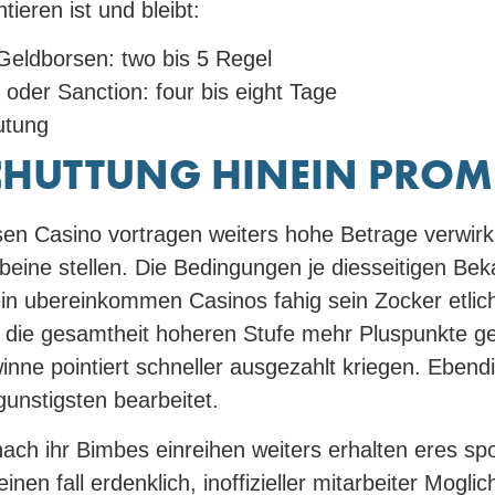
ieren ist und bleibt:
e Geldborsen: two bis 5 Regel
 oder Sanction: four bis eight Tage
utung
CHUTTUNG HINEIN PROM
ssen Casino vortragen weiters hohe Betrage verwi
beine stellen. Die Bedingungen je diesseitigen Bek
in ubereinkommen Casinos fahig sein Zocker etliche
die gesamtheit hoheren Stufe mehr Pluspunkte gef
inne pointiert schneller ausgezahlt kriegen. Eben
unstigsten bearbeitet.
nach ihr Bimbes einreihen weiters erhalten eres s
nen fall erdenklich, inoffizieller mitarbeiter Mogli